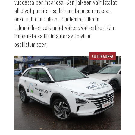
vuodessa per maanosa. Sen jälkeen valmistajat
alkoivat punnita osallistumistaan sen mukaan,
onko niillä uutuuksia. Pandemian aikaan
taloudelliset vaikeudet vähensivät entisestään
innostusta kalliisiin autonäyttelyihin
osallistumiseen.
AUTOKAUPPA
Hyundain
koeajokiertueella
sähköinen
tunnelma:
Vetyauto
vetonaulana