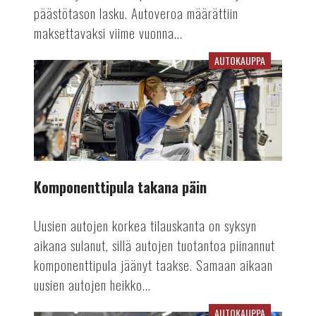
päästötason lasku. Autoveroa määrättiin
maksettavaksi viime vuonna...
AUTOKAUPPA
Komponenttipula
takana
päin
Komponenttipula takana päin
Uusien autojen korkea tilauskanta on syksyn
aikana sulanut, sillä autojen tuotantoa piinannut
komponenttipula jäänyt taakse. Samaan aikaan
uusien autojen heikko...
AUTOKAUPPA