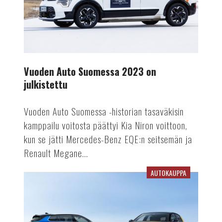
Vuoden Auto Suomessa 2023 on
julkistettu
Vuoden Auto Suomessa -historian tasaväkisin
kamppailu voitosta päättyi Kia Niron voittoon,
kun se jätti Mercedes-Benz EQE:n seitsemän ja
Renault Megane...
AUTOKAUPPA
Opelin
maahantuonti
siirtyy
Bassadonelle