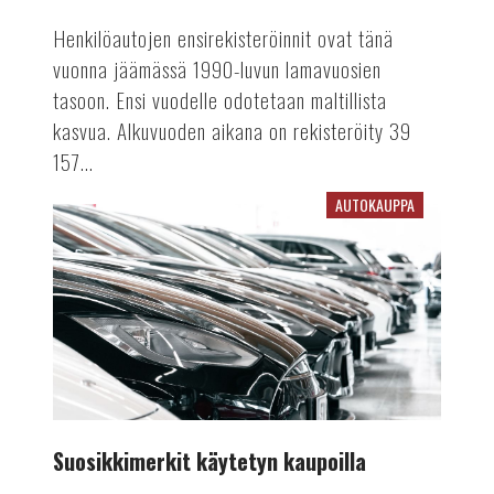
Henkilöautojen ensirekisteröinnit ovat tänä
vuonna jäämässä 1990-luvun lamavuosien
tasoon. Ensi vuodelle odotetaan maltillista
kasvua. Alkuvuoden aikana on rekisteröity 39
157...
AUTOKAUPPA
Suosikkimerkit
käytetyn
kaupoilla
Suosikkimerkit käytetyn kaupoilla