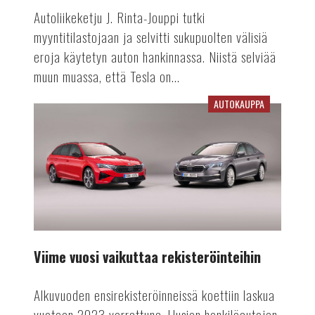
Autoliikeketju J. Rinta-Jouppi tutki
myyntitilastojaan ja selvitti sukupuolten välisiä
eroja käytetyn auton hankinnassa. Niistä selviää
muun muassa, että Tesla on...
AUTOKAUPPA
Viime
vuosi
vaikuttaa
rekisteröinteihin
Viime vuosi vaikuttaa rekisteröinteihin
Alkuvuoden ensirekisteröinneissä koettiin laskua
vuoteen 2023 verrattuna. Uusien henkilöautojen