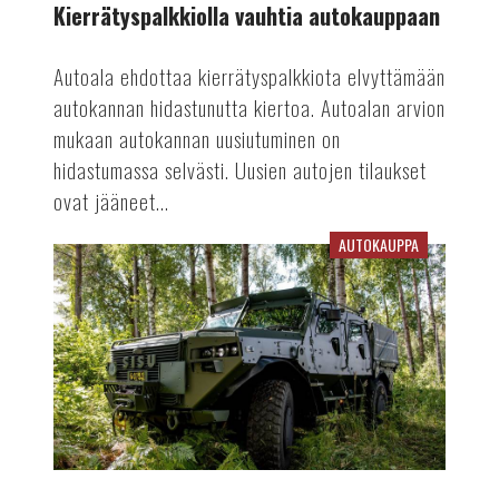
Kierrätyspalkkiolla vauhtia autokauppaan
Autoala ehdottaa kierrätyspalkkiota elvyttämään
autokannan hidastunutta kiertoa. Autoalan arvion
mukaan autokannan uusiutuminen on
hidastumassa selvästi. Uusien autojen tilaukset
ovat jääneet...
AUTOKAUPPA
Sisulla
ennätyksellinen
tilauskanta