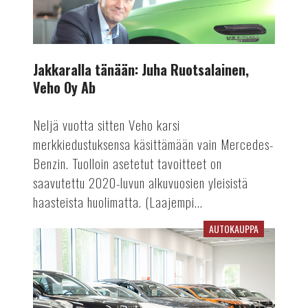
Ruotsalainen,
Veho
Oy
Ab
Jakkaralla tänään: Juha Ruotsalainen,
Veho Oy Ab
Neljä vuotta sitten Veho karsi
merkkiedustuksensa käsittämään vain Mercedes-
Benzin. Tuolloin asetetut tavoitteet on
saavutettu 2020-luvun alkuvuosien yleisistä
haasteista huolimatta. (Laajempi...
AUTOKAUPPA
Käytettyjen
keskihinnat
laskivat