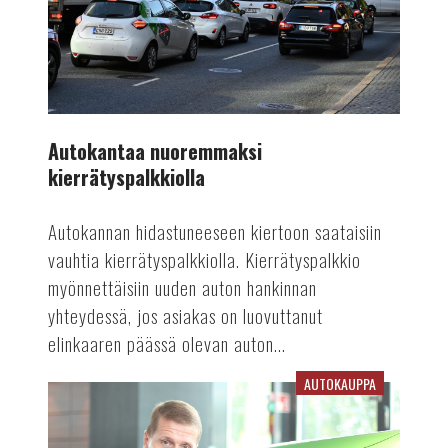
Autokantaa nuoremmaksi
kierrätyspalkkiolla
Autokannan hidastuneeseen kiertoon saataisiin
vauhtia kierrätyspalkkiolla. Kierrätyspalkkio
myönnettäisiin uuden auton hankinnan
yhteydessä, jos asiakas on luovuttanut
elinkaaren päässä olevan auton...
AUTOKAUPPA
Jakkaralla
tänään:
Juha