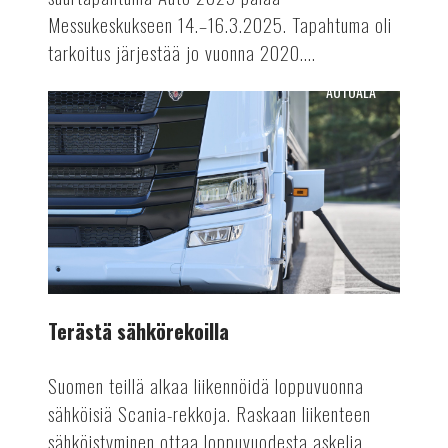
Messukeskukseen 14.–16.3.2025. Tapahtuma oli
tarkoitus järjestää jo vuonna 2020....
AUTOALA
Terästä
sähkörekoilla
Terästä sähkörekoilla
Suomen teillä alkaa liikennöidä loppuvuonna
sähköisiä Scania-rekkoja. Raskaan liikenteen
sähköistyminen ottaa loppuvuodesta askelia