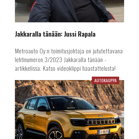
Jakkaralla tänään: Jussi Rapala
Metroauto Oy:n toimitusjohtaja on jututettavana
lehtinumeron 3/2023 Jakkaralla tänään -
artikkelissa. Katso videoklippi haastattelusta!
AUTOKAUPPA
Jeep
Avenger
on
Vuoden
Auto
Euroopassa
2023