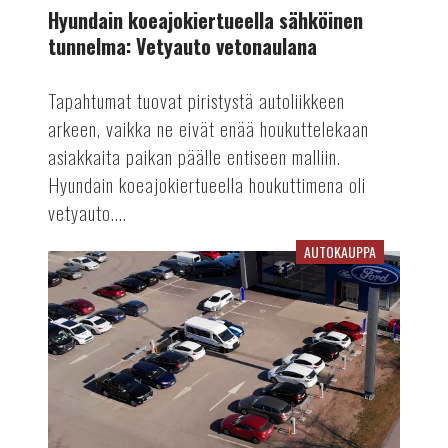
Hyundain koeajokiertueella sähköinen
tunnelma: Vetyauto vetonaulana
Tapahtumat tuovat piristystä autoliikkeen
arkeen, vaikka ne eivät enää houkuttelekaan
asiakkaita paikan päälle entiseen malliin.
Hyundain koeajokiertueella houkuttimena oli
vetyauto....
AUTOKAUPPA
Plugit
Finlandilla
kokonaisuus
hallussa