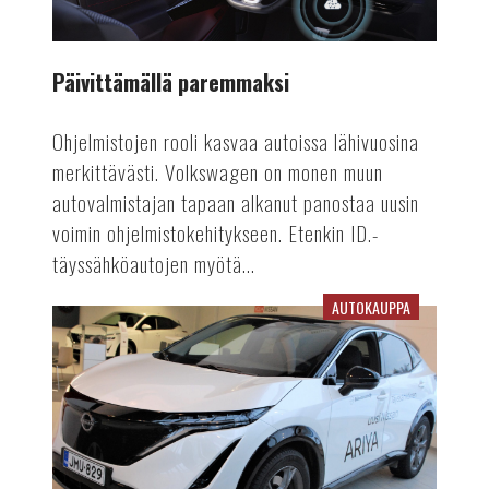
Päivittämällä paremmaksi
Ohjelmistojen rooli kasvaa autoissa lähivuosina
merkittävästi. Volkswagen on monen muun
autovalmistajan tapaan alkanut panostaa uusin
voimin ohjelmistokehitykseen. Etenkin ID.-
täyssähköautojen myötä...
AUTOKAUPPA
Palvelevaa
autokauppaa