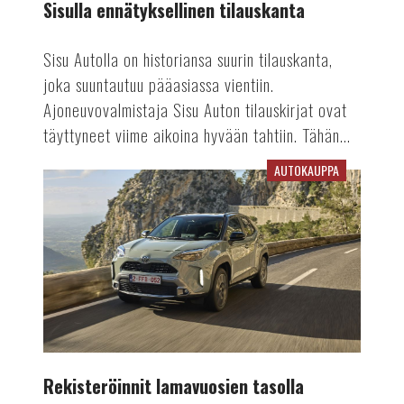
Sisulla ennätyksellinen tilauskanta
Sisu Autolla on historiansa suurin tilauskanta,
joka suuntautuu pääasiassa vientiin.
Ajoneuvovalmistaja Sisu Auton tilauskirjat ovat
täyttyneet viime aikoina hyvään tahtiin. Tähän...
AUTOKAUPPA
Rekisteröinnit
lamavuosien
tasolla
Rekisteröinnit lamavuosien tasolla