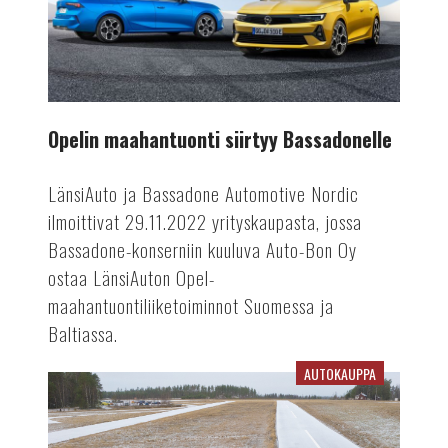
Opelin maahantuonti siirtyy Bassadonelle
LänsiAuto ja Bassadone Automotive Nordic
ilmoittivat 29.11.2022 yrityskaupasta, jossa
Bassadone-konserniin kuuluva Auto-Bon Oy
ostaa LänsiAuton Opel-
maahantuontiliiketoiminnot Suomessa ja
Baltiassa.
AUTOKAUPPA
Vuoden
Auto
Suomessa