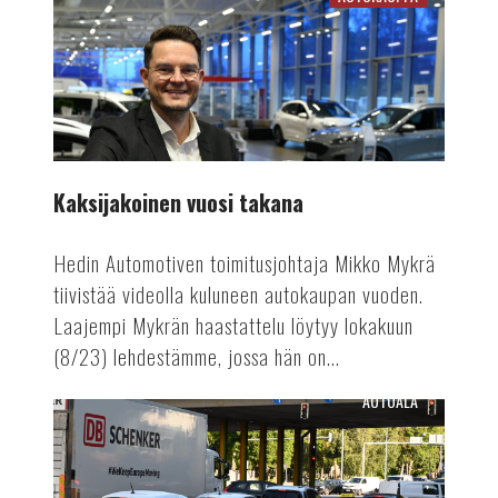
Kaksijakoinen
vuosi
takana
Kaksijakoinen vuosi takana
Hedin Automotiven toimitusjohtaja Mikko Mykrä
tiivistää videolla kuluneen autokaupan vuoden.
Laajempi Mykrän haastattelu löytyy lokakuun
(8/23) lehdestämme, jossa hän on...
AUTOALA
Autokantaa
nuoremmaksi
kierrätyspalkkiolla