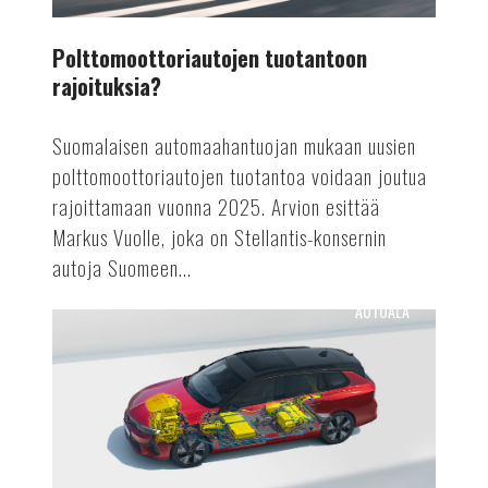
Polttomoottoriautojen tuotantoon
rajoituksia?
Suomalaisen automaahantuojan mukaan uusien
polttomoottoriautojen tuotantoa voidaan joutua
rajoittamaan vuonna 2025. Arvion esittää
Markus Vuolle, joka on Stellantis-konsernin
autoja Suomeen...
AUTOALA
Astra
Vuoden
sähköauto