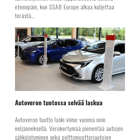
eteenpäin, kun SSAB Europe alkaa kuljettaa
terästä...
AUTOALA
Autoveron
tuotossa
selvää
laskua
Autoveron tuotossa selvää laskua
Autoveron tuotto laski viime vuonna noin
neljänneksellä. Verokertymää pienentää autojen
sähköistyminen sekä polttomoottoriautojen