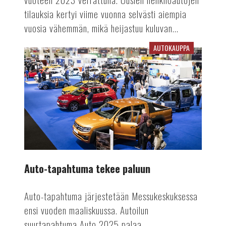
tilauksia kertyi viime vuonna selvästi aiempia
vuosia vähemmän, mikä heijastuu kuluvan...
AUTOKAUPPA
Auto-
tapahtuma
tekee
paluun
Auto-tapahtuma tekee paluun
Auto-tapahtuma järjestetään Messukeskuksessa
ensi vuoden maaliskuussa. Autoilun
suurtapahtuma Auto 2025 palaa