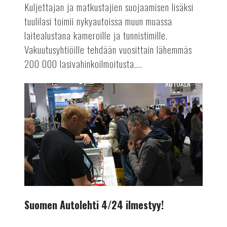
Kuljettajan ja matkustajien suojaamisen lisäksi
tuulilasi toimii nykyautoissa muun muassa
laitealustana kameroille ja tunnistimille.
Vakuutusyhtiöille tehdään vuosittain lähemmäs
200 000 lasivahinkoilmoitusta....
AUTOALA
Suomen
Autolehti
4/24
ilmestyy!
Suomen Autolehti 4/24 ilmestyy!