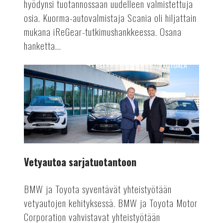
hyödynsi tuotannossaan uudelleen valmistettuja
osia. Kuorma-autovalmistaja Scania oli hiljattain
mukana iReGear-tutkimushankkeessa. Osana
hanketta...
AUTOALA
Vetyautoa
sarjatuotantoon
Vetyautoa sarjatuotantoon
BMW ja Toyota syventävät yhteistyötään
vetyautojen kehityksessä. BMW ja Toyota Motor
Corporation vahvistavat yhteistyötään