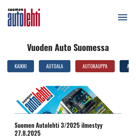
OPEN MENU
Vuoden Auto Suomessa
KAIKKI
AUTOALA
AUTOKAUPPA
AUTO
AUTOTEKNIIKKA
Suomen
Autolehti
3/2025
ilmestyy
27.8.2025
Suomen Autolehti 3/2025 ilmestyy
27.8.2025