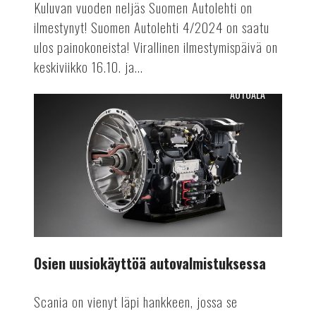
Kuluvan vuoden neljäs Suomen Autolehti on
ilmestynyt! Suomen Autolehti 4/2024 on saatu
ulos painokoneista! Virallinen ilmestymispäivä on
keskiviikko 16.10. ja...
AUTOALA
Osien
uusiokäyttöä
autovalmistuksessa
Osien uusiokäyttöä autovalmistuksessa
Scania on vienyt läpi hankkeen, jossa se