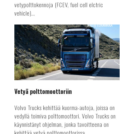
vetypolttokennoja (FCEV, fuel cell elctric
vehicle)...
AUTOTEKNIIKKA
Vetyä
polttomoottoriin
Vetyä polttomoottoriin
Volvo Trucks kehittää kuorma-autoja, joissa on
vedyllä toimiva polttomoottori. Volvo Trucks on
käynnistänyt ohjelman, jonka tavoitteena on
kehittää vetyä polttomoottorissa...