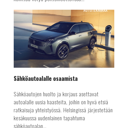
AUTOTEKNIIKKA
Sähköautoalalle
osaamista
Sähköautoalalle osaamista
Sähköautojen huolto ja korjaus asettavat
autoalalle uusia haasteita, joihin on hyvä etsiä
ratkaisuja yhteistyössä. Helsingissä järjestetään
kesäkuussa uudenlainen tapahtuma
sähköautoalan...