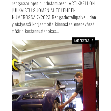
rengassarjojen puhdistamiseen. ARTIKKELI ON
JULKAISTU SUOMEN AUTOLEHDEN
NUMEROSSA 7/2023 Rengashotellipalveluiden
yleistyessä korjaamoita kiinnostaa enenevässä
määrin kustannustehokas...
LAITEKATSAUS
Pyöränsuuntauskäyttöön
soveltuvat
nelipilarinostimet