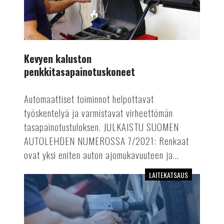
Kevyen kaluston
penkkitasapainotuskoneet
Automaattiset toiminnot helpottavat
työskentelyä ja varmistavat virheettömän
tasapainotustuloksen. JULKAISTU SUOMEN
AUTOLEHDEN NUMEROSSA 7/2021: Renkaat
ovat yksi eniten auton ajomukavuuteen ja...
LAITEKATSAUS
Upotettavat
2-
sylinterinostimet