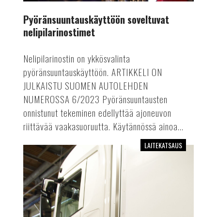
Pyöränsuuntauskäyttöön soveltuvat
nelipilarinostimet
Nelipilarinostin on ykkösvalinta
pyöränsuuntauskäyttöön. ARTIKKELI ON
JULKAISTU SUOMEN AUTOLEHDEN
NUMEROSSA 6/2023 Pyöränsuuntausten
onnistunut tekeminen edellyttää ajoneuvon
riittävää vaakasuoruutta. Käytännössä ainoa...
LAITEKATSAUS
Raskaan
kaluston
jarrudynamometrit