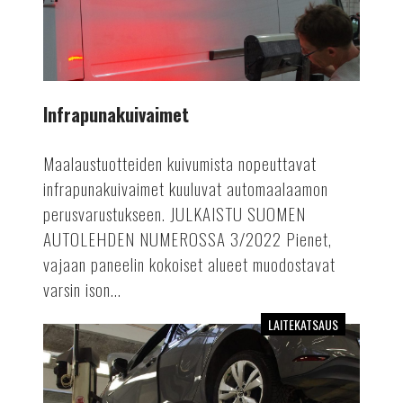
Infrapunakuivaimet
Maalaustuotteiden kuivumista nopeuttavat
infrapunakuivaimet kuuluvat automaalaamon
perusvarustukseen. JULKAISTU SUOMEN
AUTOLEHDEN NUMEROSSA 3/2022 Pienet,
vajaan paneelin kokoiset alueet muodostavat
varsin ison...
LAITEKATSAUS
Kevyen
kaluston
kaksipilarinostimet