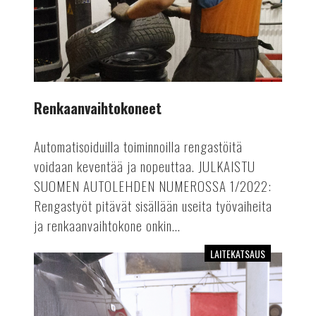
Renkaanvaihtokoneet
Automatisoiduilla toiminnoilla rengastöitä
voidaan keventää ja nopeuttaa. JULKAISTU
SUOMEN AUTOLEHDEN NUMEROSSA 1/2022:
Rengastyöt pitävät sisällään useita työvaiheita
ja renkaanvaihtokone onkin...
LAITEKATSAUS
Kevyen
kaluston
pyöränsuuntauslaitteet