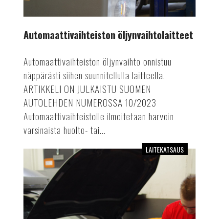
Automaattivaihteiston öljynvaihtolaitteet
Automaattivaihteiston öljynvaihto onnistuu
näppärästi siihen suunnitellulla laitteella.
ARTIKKELI ON JULKAISTU SUOMEN
AUTOLEHDEN NUMEROSSA 10/2023
Automaattivaihteistolle ilmoitetaan harvoin
varsinaista huolto- tai...
LAITEKATSAUS
Laitekatsaus:
automaattiset
ilmastointihuoltolaitteet