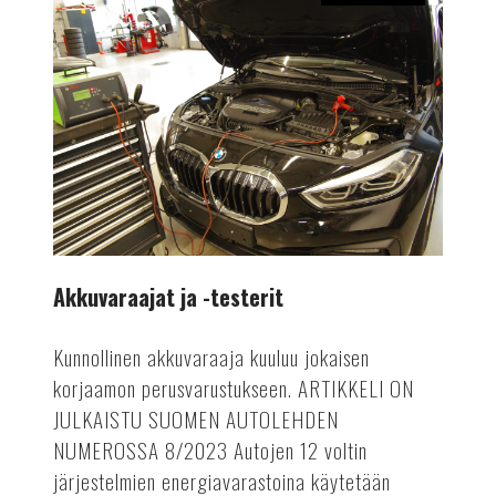
Akkuvaraajat
ja
-
testerit
Akkuvaraajat ja -testerit
Kunnollinen akkuvaraaja kuuluu jokaisen
korjaamon perusvarustukseen. ARTIKKELI ON
JULKAISTU SUOMEN AUTOLEHDEN
NUMEROSSA 8/2023 Autojen 12 voltin
järjestelmien energiavarastoina käytetään