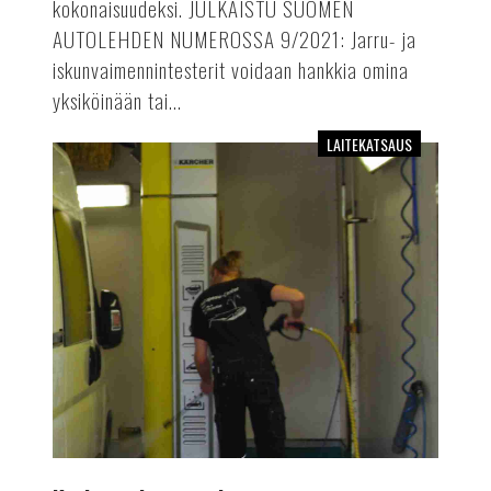
kokonaisuudeksi. JULKAISTU SUOMEN
AUTOLEHDEN NUMEROSSA 9/2021: Jarru- ja
iskunvaimennintesterit voidaan hankkia omina
yksiköinään tai...
LAITEKATSAUS
Korkeapainepesurit