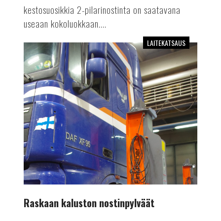
kestosuosikkia 2-pilarinostinta on saatavana
useaan kokoluokkaan....
LAITEKATSAUS
Raskaan
kaluston
nostinpylväät
Raskaan kaluston nostinpylväät