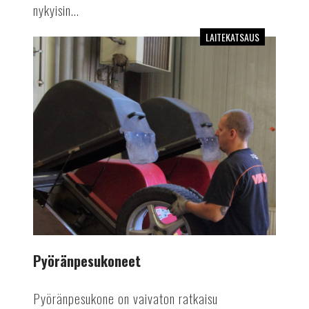
nykyisin...
LAITEKATSAUS
Pyöränpesukoneet
Pyöränpesukoneet
Pyöränpesukone on vaivaton ratkaisu