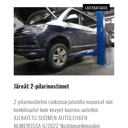
LAITEKATSAUS
Järeät
2-
pilarinostimet
Järeät 2-pilarinostimet
2-pilarinostinten raskassarjalaisilla nousevat niin
henkilöautot kuin kevyet kuorma-autotkin.
JULKAISTU SUOMEN AUTOLEHDEN
NUMEROSSA 6/2022 Nostinmarkkinoiden