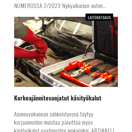
NUMEROSSA 2/2023 Nykyaikaisen auton...
LAITEKATSAUS
Korkeajännitesuojatut
käsityökalut
Korkeajännitesuojatut käsityökalut
Ajoneuvokannan sähköistyessä täytyy
korjaamoiden muistaa päivittää myös
käsityökalut vaatimusten mukaisiksi. ARTIKKELI