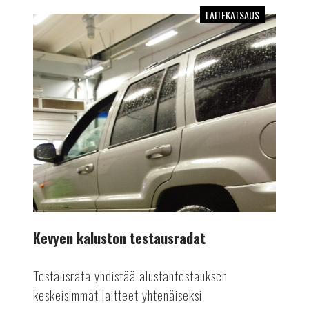
LAITEKATSAUS
Kevyen
kaluston
testausradat
Kevyen kaluston testausradat
Testausrata yhdistää alustantestauksen
keskeisimmät laitteet yhtenäiseksi