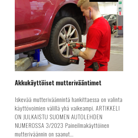
Akkukäyttöiset
mutterivääntimet
Akkukäyttöiset mutterivääntimet
Iskevää mutteriväännintä hankittaessa on valinta
käyttövoimien välillä yhä vaikeampi. ARTIKKELI
ON JULKAISTU SUOMEN AUTOLEHDEN
NUMEROSSA 3/2023 Paineilmakäyttöinen
mutteriväännin on saanut...