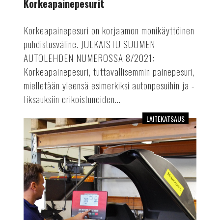
Korkeapainepesurit
Korkeapainepesuri on korjaamon monikäyttöinen
puhdistusväline. JULKAISTU SUOMEN
AUTOLEHDEN NUMEROSSA 8/2021:
Korkeapainepesuri, tuttavallisemmin painepesuri,
mielletään yleensä esimerkiksi autonpesuihin ja -
fiksauksiin erikoistuneiden...
LAITEKATSAUS
Kevyen
kaluston
penkkitasapainotuskoneet