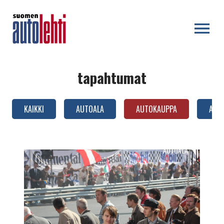
OPEN MENU
tapahtumat
KAIKKI
AUTOALA
AUTOKAUPPA
AUTO
AUTOALA
Jarno
Saarinen:
Ride
Out
-
ohjelmatuotannon