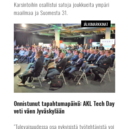
Karsintoihin osallistui satoja joukkueita ympäri
maailmaa ja Suomesta 31.
JÄLKIMARKKINAT
Onnistunut
tapahtumapäivä:
AKL
Tech
Day
veti
väen
Jyväskylään
Onnistunut tapahtumapäivä: AKL Tech Day
veti väen Jyväskylään
”Tulevaisuudessa osa nykyisistä työtehtävistä voi