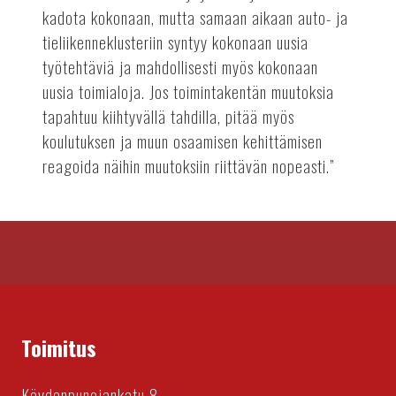
kadota kokonaan, mutta samaan aikaan auto- ja
tieliikenneklusteriin syntyy kokonaan uusia
työtehtäviä ja mahdollisesti myös kokonaan
uusia toimialoja. Jos toimintakentän muutoksia
tapahtuu kiihtyvällä tahdilla, pitää myös
koulutuksen ja muun osaamisen kehittämisen
reagoida näihin muutoksiin riittävän nopeasti.”
Toimitus
Köydenpunojankatu 8