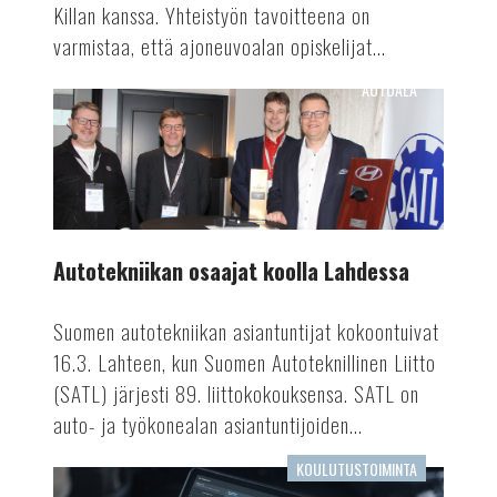
Killan kanssa. Yhteistyön tavoitteena on
varmistaa, että ajoneuvoalan opiskelijat...
AUTOALA
Autotekniikan
osaajat
koolla
Lahdessa
Autotekniikan osaajat koolla Lahdessa
Suomen autotekniikan asiantuntijat kokoontuivat
16.3. Lahteen, kun Suomen Autoteknillinen Liitto
(SATL) järjesti 89. liittokokouksensa. SATL on
auto- ja työkonealan asiantuntijoiden...
KOULUTUSTOIMINTA
Tekoäly