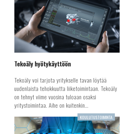
hyötykäyttöön
Tekoäly hyötykäyttöön
Tekoäly voi tarjota yritykselle tavan löytää
uudenlaista tehokkuutta liiketoimintaan. Tekoäly
on tehnyt viime vuosina tuloaan osaksi
yritystoimintaa. Aihe on kuitenkin...
KOULUTUSTOIMINTA
Mielenkiintoista
seurattavaa: