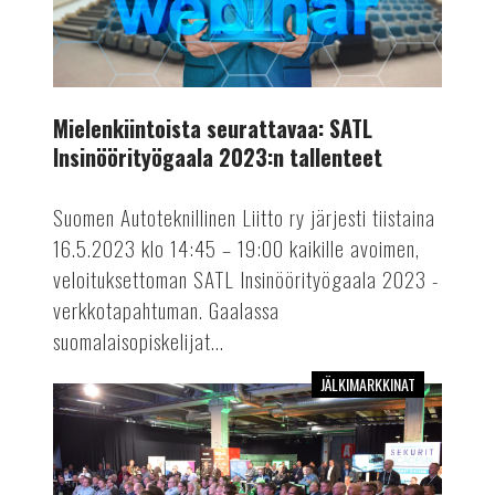
SATL
Insinöörityögaala
2023:n
tallenteet
Mielenkiintoista seurattavaa: SATL
Insinöörityögaala 2023:n tallenteet
Suomen Autoteknillinen Liitto ry järjesti tiistaina
16.5.2023 klo 14:45 – 19:00 kaikille avoimen,
veloituksettoman SATL Insinöörityögaala 2023 -
verkkotapahtuman. Gaalassa
suomalaisopiskelijat...
JÄLKIMARKKINAT
AKL
Tech
Day
Jyväskylässä