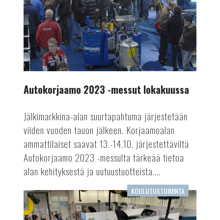
lokakuussa
Autokorjaamo 2023 -messut lokakuussa
Jälkimarkkina-alan suurtapahtuma järjestetään
viiden vuoden tauon jälkeen. Korjaamoalan
ammattilaiset saavat 13.-14.10. järjestettäviltä
Autokorjaamo 2023 -messulta tärkeää tietoa
alan kehityksestä ja uutuustuotteista....
KOULUTUSTOIMINTA
Opintopolkua
menestykseen:
Keskusautohallin