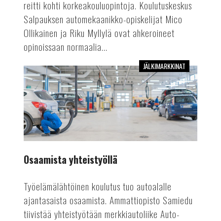
reitti kohti korkeakouluopintoja. Koulutuskeskus
Salpauksen automekaanikko-opiskelijat Mico
Ollikainen ja Riku Myllylä ovat ahkeroineet
opinoissaan normaalia...
JÄLKIMARKKINAT
Osaamista
yhteistyöllä
Osaamista yhteistyöllä
Työelämälähtöinen koulutus tuo autoalalle
ajantasaista osaamista. Ammattiopisto Samiedu
tiivistää yhteistyötään merkkiautoliike Auto-