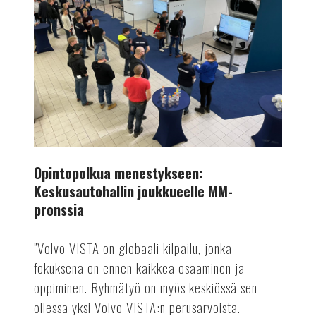
joukkueelle
MM-
pronssia
Opintopolkua menestykseen:
Keskusautohallin joukkueelle MM-
pronssia
”Volvo VISTA on globaali kilpailu, jonka
fokuksena on ennen kaikkea osaaminen ja
oppiminen. Ryhmätyö on myös keskiössä sen
ollessa yksi Volvo VISTA:n perusarvoista.