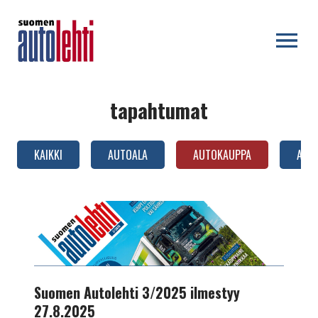
OPEN MENU
tapahtumat
KAIKKI
AUTOALA
AUTOKAUPPA
AUTO
AUTOTEKNIIKKA
Suomen
Autolehti
3/2025
ilmestyy
27.8.2025
Suomen Autolehti 3/2025 ilmestyy
27.8.2025