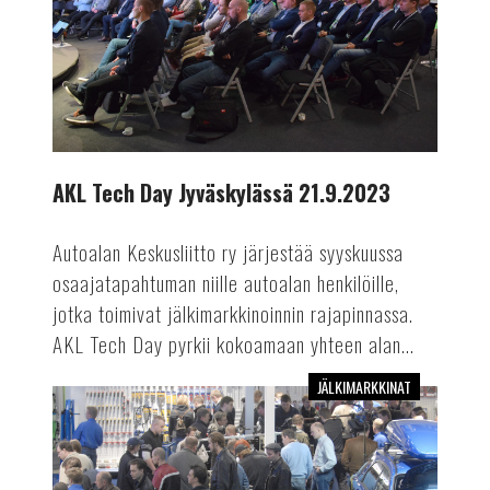
21.9.2023
AKL Tech Day Jyväskylässä 21.9.2023
Autoalan Keskusliitto ry järjestää syyskuussa
osaajatapahtuman niille autoalan henkilöille,
jotka toimivat jälkimarkkinoinnin rajapinnassa.
AKL Tech Day pyrkii kokoamaan yhteen alan...
JÄLKIMARKKINAT
Autokorjaamo
2023
-
messut