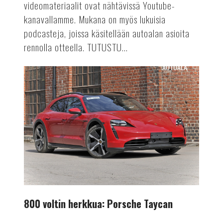
videomateriaalit ovat nähtävissä Youtube-
kanavallamme. Mukana on myös lukuisia
podcasteja, joissa käsitellään autoalan asioita
rennolla otteella. TUTUSTU...
AUTOALA
800
voltin
herkkua:
Porsche
Taycan
800 voltin herkkua: Porsche Taycan