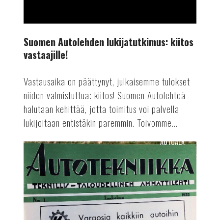
Suomen Autolehden lukijatutkimus: kiitos
vastaajille!
Vastausaika on päättynyt, julkaisemme tulokset
niiden valmistuttua: kiitos! Suomen Autolehteä
halutaan kehittää, jotta toimitus voi palvella
lukijoitaan entistäkin paremmin. Toivomme...
AUTOALA
Suomen
Autolehti
90
vuotta!