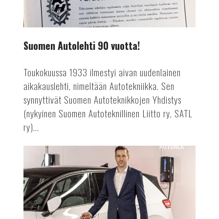
Suomen Autolehti 90 vuotta!
Toukokuussa 1933 ilmestyi aivan uudenlainen
aikakauslehti, nimeltään Autotekniikka. Sen
synnyttivät Suomen Autoteknikkojen Yhdistys
(nykyinen Suomen Autoteknillinen Liitto ry, SATL
ry)...
AUTOALA
Lataussähkö
työsuhdeautoilussa