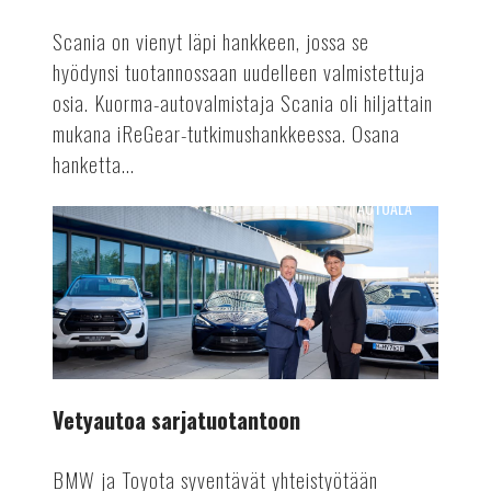
Scania on vienyt läpi hankkeen, jossa se
hyödynsi tuotannossaan uudelleen valmistettuja
osia. Kuorma-autovalmistaja Scania oli hiljattain
mukana iReGear-tutkimushankkeessa. Osana
hanketta...
AUTOALA
Vetyautoa
sarjatuotantoon
Vetyautoa sarjatuotantoon
BMW ja Toyota syventävät yhteistyötään