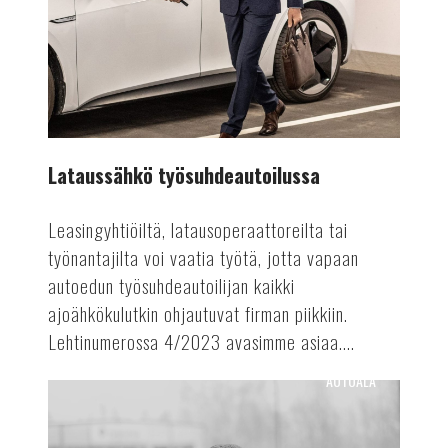
Lataussähkö työsuhdeautoilussa
Leasingyhtiöiltä, latausoperaattoreilta tai
työnantajilta voi vaatia työtä, jotta vapaan
autoedun työsuhdeautoilijan kaikki
ajoähkökulutkin ohjautuvat firman piikkiin.
Lehtinumerossa 4/2023 avasimme asiaa....
AUTOALA
Erilainen
huippuosaaja:
stunt-