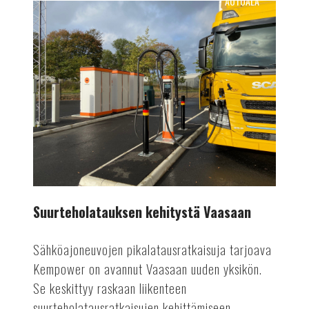
AUTOALA
Suurteholatauksen
kehitystä
Vaasaan
Suurteholatauksen kehitystä Vaasaan
Sähköajoneuvojen pikalatausratkaisuja tarjoava
Kempower on avannut Vaasaan uuden yksikön.
Se keskittyy raskaan liikenteen
suurteholatausratkaisujen kehittämiseen.