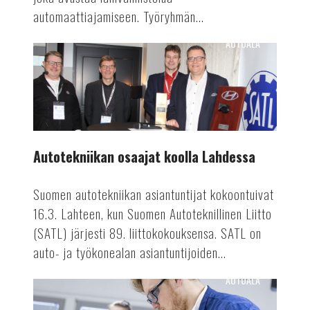
automaattiajamiseen. Työryhmän...
AUTOALA
Autotekniikan
osaajat
koolla
Lahdessa
Autotekniikan osaajat koolla Lahdessa
Suomen autotekniikan asiantuntijat kokoontuivat
16.3. Lahteen, kun Suomen Autoteknillinen Liitto
(SATL) järjesti 89. liittokokouksensa. SATL on
auto- ja työkonealan asiantuntijoiden...
AUTOALA
Valmetin
akkutuotanto