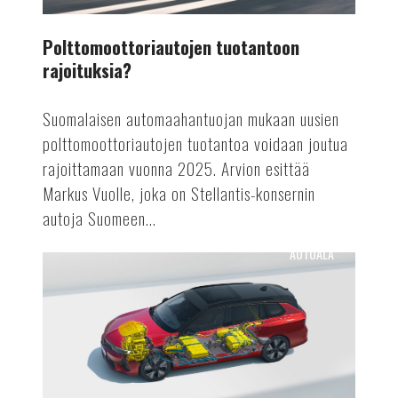
Polttomoottoriautojen tuotantoon
rajoituksia?
Suomalaisen automaahantuojan mukaan uusien
polttomoottoriautojen tuotantoa voidaan joutua
rajoittamaan vuonna 2025. Arvion esittää
Markus Vuolle, joka on Stellantis-konsernin
autoja Suomeen...
AUTOALA
Astra
Vuoden
sähköauto