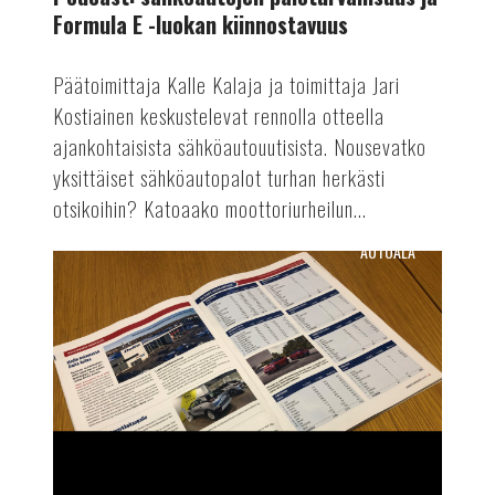
Formula E -luokan kiinnostavuus
Päätoimittaja Kalle Kalaja ja toimittaja Jari
Kostiainen keskustelevat rennolla otteella
ajankohtaisista sähköautouutisista. Nousevatko
yksittäiset sähköautopalot turhan herkästi
otsikoihin? Katoaako moottoriurheilun...
AUTOALA
Suomen
Autolehden
lukijatutkimus:
kiitos
vastaajille!