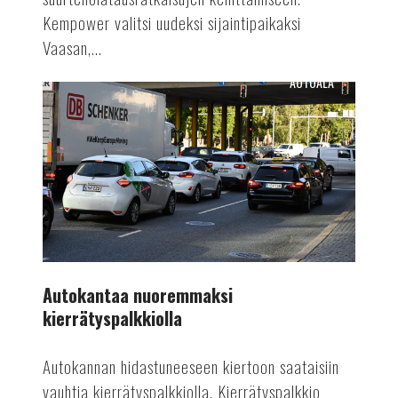
Kempower valitsi uudeksi sijaintipaikaksi
Vaasan,...
AUTOALA
Autokantaa
nuoremmaksi
kierrätyspalkkiolla
Autokantaa nuoremmaksi
kierrätyspalkkiolla
Autokannan hidastuneeseen kiertoon saataisiin
vauhtia kierrätyspalkkiolla. Kierrätyspalkkio