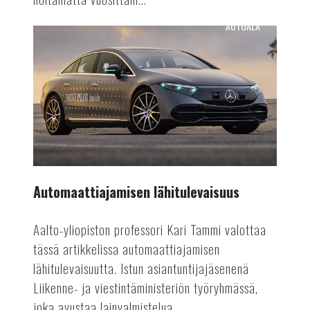
AUTOALA
Automaattiajamisen
lähitulevaisuus
Automaattiajamisen lähitulevaisuus
Aalto-yliopiston professori Kari Tammi valottaa
tässä artikkelissa automaattiajamisen
lähitulevaisuutta. Istun asiantuntijajäsenenä
Liikenne- ja viestintäministeriön työryhmässä,
joka avustaa lainvalmistelua