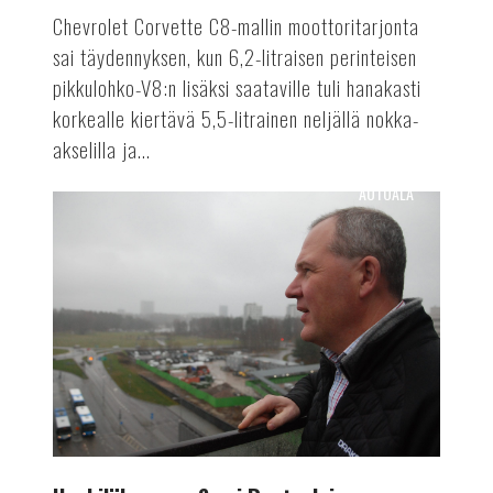
Chevrolet Corvette C8-mallin moottoritarjonta
sai täydennyksen, kun 6,2-litraisen perinteisen
pikkulohko-V8:n lisäksi saataville tuli hanakasti
korkealle kiertävä 5,5-litrainen neljällä nokka-
akselilla ja...
AUTOALA
Henkilökuvassa
Sami
Ruotsalainen