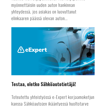
myönnettäisiin uuden auton hankinnan
yhteydessä, jos asiakas on luovuttanut
elinkaaren päässä olevan auton...
AUTOALA
Testaa,
oletko
Sähköautotietäjä!
Testaa, oletko Sähköautotietäjä!
Toteutettu yhteistyössä e-Expert korjaamoketjun
kanssa Sähköautojen ikääntyessä huoltotarve