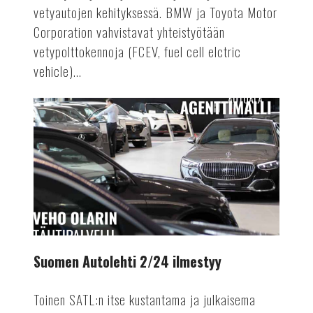
vetyautojen kehityksessä. BMW ja Toyota Motor
Corporation vahvistavat yhteistyötään
vetypolttokennoja (FCEV, fuel cell elctric
vehicle)...
AUTOALA
Suomen
Autolehti
2/24
ilmestyy
Suomen Autolehti 2/24 ilmestyy
Toinen SATL:n itse kustantama ja julkaisema