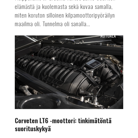
elämästä ja kuolemasta sekä kuvaa samalla,
miten koruton silloinen kilpamoottoripyöräilyn
maailma oli. Tunnelma oli sanalla...
AUTOALA
Corveten
LT6
-
moottori:
tinkimätöntä
suorituskykyä
Corveten LT6 -moottori: tinkimätöntä
suorituskykyä