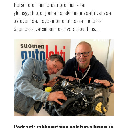
Porsche on tunnetusti premium- tai
ylellisyystuote, jonka hankkiminen vaatii vahvaa
ostovoimaa. Taycan on ollut tässä mielessä
Suomessa varsin kiinnostava autouutuus,...
AUTOALA
Podcast:
sähköautojen
paloturvallisuus
ja
Formula
E
-
luokan
kiinnostavuus
Podcast: sähköautojen paloturvallisuus ja