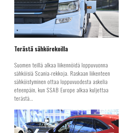
Terästä sähkörekoilla
Suomen teillä alkaa liikennöidä loppuvuonna
sähköisiä Scania-rekkoja. Raskaan liikenteen
sähköistyminen ottaa loppuvuodesta askelia
eteenpäin, kun SSAB Europe alkaa kuljettaa
terästä...
AUTOALA
Suomen
Autolehti
ilmestyy