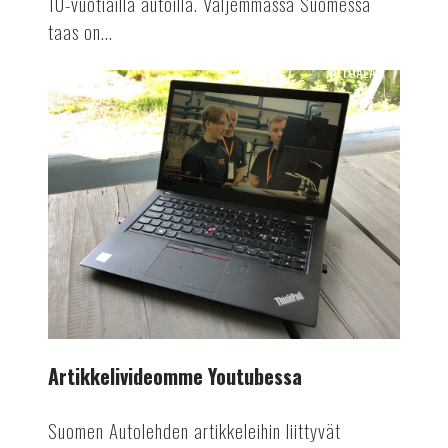
10-vuotiailla autoilla. Väljemmässä Suomessa
taas on...
AUTOALA
Artikkelivideomme
Youtubessa
Artikkelivideomme Youtubessa
Suomen Autolehden artikkeleihin liittyvät