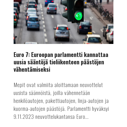
kannattaa
uusia
sääntöjä
tieliikenteen
päästöjen
vähentämiseksi
Euro 7: Euroopan parlamentti kannattaa
uusia sääntöjä tieliikenteen päästöjen
vähentämiseksi
Mepit ovat valmiita aloittamaan neuvottelut
uusista säännöistä, joilla vähennetään
henkilöautojen, pakettiautojen, linja-autojen ja
kuorma-autojen päästöjä. Parlamentti hyväksyi
9.11.2023 neuvottelukantansa Euro...