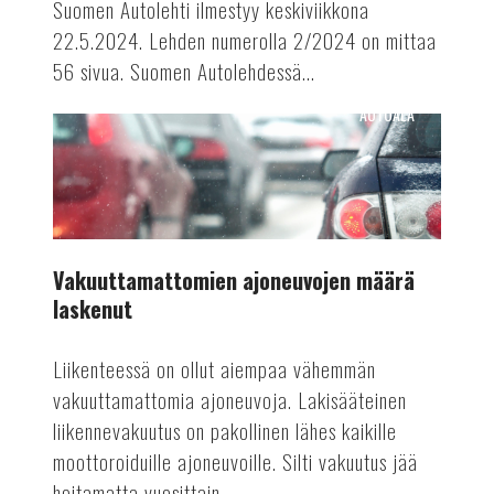
Suomen Autolehti ilmestyy keskiviikkona
22.5.2024. Lehden numerolla 2/2024 on mittaa
56 sivua. Suomen Autolehdessä...
AUTOALA
Vakuuttamattomien
ajoneuvojen
määrä
laskenut
Vakuuttamattomien ajoneuvojen määrä
laskenut
Liikenteessä on ollut aiempaa vähemmän
vakuuttamattomia ajoneuvoja. Lakisääteinen
liikennevakuutus on pakollinen lähes kaikille
moottoroiduille ajoneuvoille. Silti vakuutus jää
hoitamatta vuosittain...