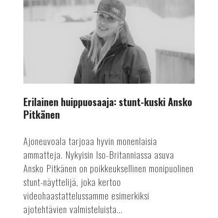
kuski
Ansko
Pitkänen
Erilainen huippuosaaja: stunt-kuski Ansko
Pitkänen
Ajoneuvoala tarjoaa hyvin monenlaisia
ammatteja. Nykyisin Iso-Britanniassa asuva
Ansko Pitkänen on poikkeuksellinen monipuolinen
stunt-näyttelijä, joka kertoo
videohaastattelussamme esimerkiksi
ajotehtävien valmisteluista...