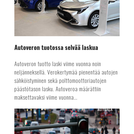
laskua
Autoveron tuotossa selvää laskua
Autoveron tuotto laski viime vuonna noin
neljänneksellä. Verokertymää pienentää autojen
sähköistyminen sekä polttomoottoriautojen
päästötason lasku. Autoveroa määrättiin
maksettavaksi viime vuonna...
AUTOALA
Euro
7:
Euroopan
parlamentti