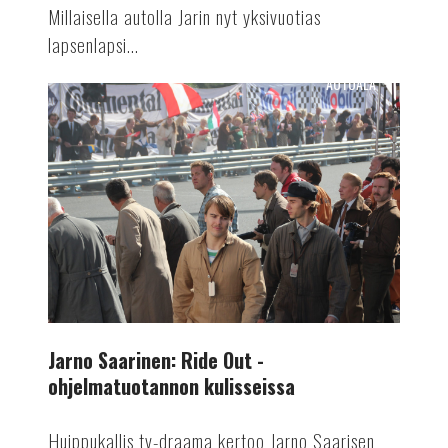
Millaisella autolla Jarin nyt yksivuotias
lapsenlapsi...
AUTOALA
Jarno
Saarinen:
Ride
Out
-
ohjelmatuotannon
kulisseissa
Jarno Saarinen: Ride Out -
ohjelmatuotannon kulisseissa
Huippukallis tv-draama kertoo Jarno Saarisen