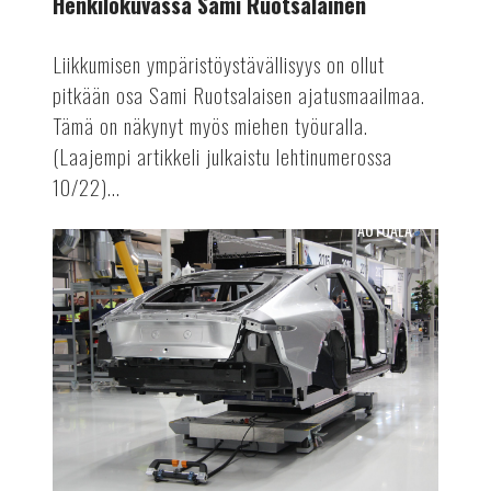
Henkilökuvassa Sami Ruotsalainen
Liikkumisen ympäristöystävällisyys on ollut
pitkään osa Sami Ruotsalaisen ajatusmaailmaa.
Tämä on näkynyt myös miehen työuralla.
(Laajempi artikkeli julkaistu lehtinumerossa
10/22)...
AUTOALA
Valmet
Automotive
aloitti
Lightyear
0:n
tuotannon