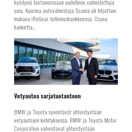
hyödynsi tuotannossaan uudelleen valmistettuja
osia. Kuorma-autovalmistaja Scania oli hiljattain
mukana iReGear-tutkimushankkeessa. Osana
hanketta...
AUTOALA
Vetyautoa
sarjatuotantoon
Vetyautoa sarjatuotantoon
BMW ja Toyota syventävät yhteistyötään
vetyautojen kehityksessä. BMW ja Toyota Motor
Corporation vahvistavat yhteistyötään