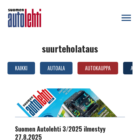
OPEN MENU
suurteholataus
KAIKKI
AUTOALA
AUTOKAUPPA
AUTO
AUTOTEKNIIKKA
Suomen
Autolehti
3/2025
ilmestyy
27.8.2025
Suomen Autolehti 3/2025 ilmestyy
27.8.2025