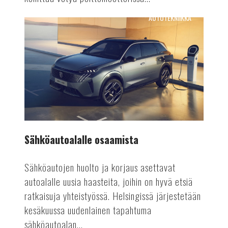
AUTOTEKNIIKKA
Sähköautoalalle
osaamista
Sähköautoalalle osaamista
Sähköautojen huolto ja korjaus asettavat
autoalalle uusia haasteita, joihin on hyvä etsiä
ratkaisuja yhteistyössä. Helsingissä järjestetään
kesäkuussa uudenlainen tapahtuma
sähköautoalan...