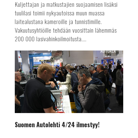
Kuljettajan ja matkustajien suojaamisen lisäksi
tuulilasi toimii nykyautoissa muun muassa
laitealustana kameroille ja tunnistimille.
Vakuutusyhtiöille tehdään vuosittain lähemmäs
200 000 lasivahinkoilmoitusta....
AUTOALA
Suomen
Autolehti
4/24
ilmestyy!
Suomen Autolehti 4/24 ilmestyy!