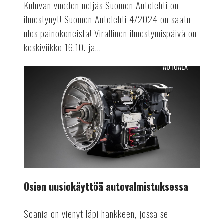
Kuluvan vuoden neljäs Suomen Autolehti on
ilmestynyt! Suomen Autolehti 4/2024 on saatu
ulos painokoneista! Virallinen ilmestymispäivä on
keskiviikko 16.10. ja...
AUTOALA
Osien
uusiokäyttöä
autovalmistuksessa
Osien uusiokäyttöä autovalmistuksessa
Scania on vienyt läpi hankkeen, jossa se