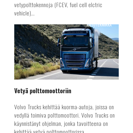
vetypolttokennoja (FCEV, fuel cell elctric
vehicle)...
AUTOTEKNIIKKA
Vetyä
polttomoottoriin
Vetyä polttomoottoriin
Volvo Trucks kehittää kuorma-autoja, joissa on
vedyllä toimiva polttomoottori. Volvo Trucks on
käynnistänyt ohjelman, jonka tavoitteena on
kehittää vetyä polttomoottorissa...