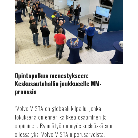
joukkueelle
MM-
pronssia
Opintopolkua menestykseen:
Keskusautohallin joukkueelle MM-
pronssia
”Volvo VISTA on globaali kilpailu, jonka
fokuksena on ennen kaikkea osaaminen ja
oppiminen. Ryhmätyö on myös keskiössä sen
ollessa yksi Volvo VISTA:n perusarvoista.