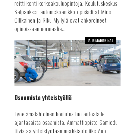
reitti kohti korkeakouluopintoja. Koulutuskeskus
Salpauksen automekaanikko-opiskelijat Mico
Ollikainen ja Riku Myllylä ovat ahkeroineet
opinoissaan normaalia...
JÄLKIMARKKINAT
Osaamista
yhteistyöllä
Osaamista yhteistyöllä
Työelämälähtöinen koulutus tuo autoalalle
ajantasaista osaamista. Ammattiopisto Samiedu
tiivistää yhteistyötään merkkiautoliike Auto-