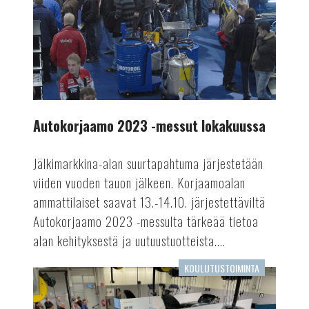
lokakuussa
Autokorjaamo 2023 -messut lokakuussa
Jälkimarkkina-alan suurtapahtuma järjestetään
viiden vuoden tauon jälkeen. Korjaamoalan
ammattilaiset saavat 13.-14.10. järjestettäviltä
Autokorjaamo 2023 -messulta tärkeää tietoa
alan kehityksestä ja uutuustuotteista....
KOULUTUSTOIMINTA
Opintopolkua
menestykseen:
Keskusautohallin