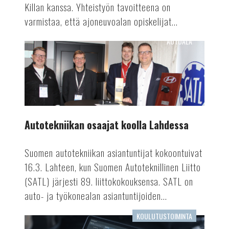
Killan kanssa. Yhteistyön tavoitteena on
varmistaa, että ajoneuvoalan opiskelijat...
AUTOALA
Autotekniikan
osaajat
koolla
Lahdessa
Autotekniikan osaajat koolla Lahdessa
Suomen autotekniikan asiantuntijat kokoontuivat
16.3. Lahteen, kun Suomen Autoteknillinen Liitto
(SATL) järjesti 89. liittokokouksensa. SATL on
auto- ja työkonealan asiantuntijoiden...
KOULUTUSTOIMINTA
Tekoäly