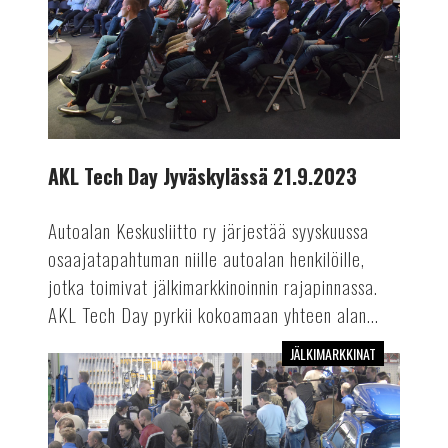
21.9.2023
AKL Tech Day Jyväskylässä 21.9.2023
Autoalan Keskusliitto ry järjestää syyskuussa
osaajatapahtuman niille autoalan henkilöille,
jotka toimivat jälkimarkkinoinnin rajapinnassa.
AKL Tech Day pyrkii kokoamaan yhteen alan...
JÄLKIMARKKINAT
Autokorjaamo
2023
-
messut