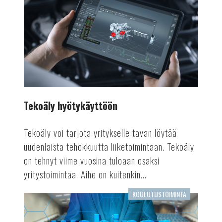
hyötykäyttöön
Tekoäly hyötykäyttöön
Tekoäly voi tarjota yritykselle tavan löytää
uudenlaista tehokkuutta liiketoimintaan. Tekoäly
on tehnyt viime vuosina tuloaan osaksi
yritystoimintaa. Aihe on kuitenkin...
KOULUTUSTOIMINTA
Mielenkiintoista
seurattavaa: