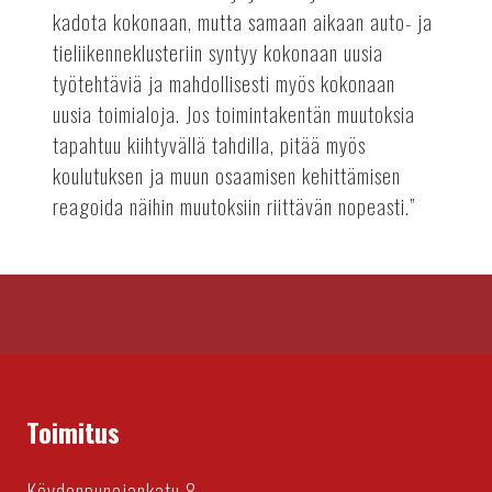
kadota kokonaan, mutta samaan aikaan auto- ja
tieliikenneklusteriin syntyy kokonaan uusia
työtehtäviä ja mahdollisesti myös kokonaan
uusia toimialoja. Jos toimintakentän muutoksia
tapahtuu kiihtyvällä tahdilla, pitää myös
koulutuksen ja muun osaamisen kehittämisen
reagoida näihin muutoksiin riittävän nopeasti.”
Toimitus
Köydenpunojankatu 8