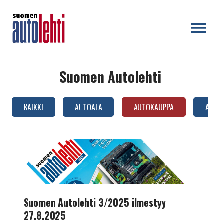
OPEN MENU
Suomen Autolehti
KAIKKI
AUTOALA
AUTOKAUPPA
AUTO
AUTOTEKNIIKKA
Suomen
Autolehti
3/2025
ilmestyy
27.8.2025
Suomen Autolehti 3/2025 ilmestyy
27.8.2025