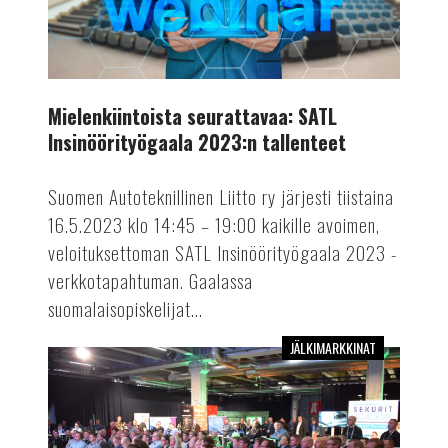
SATL
Insinöörityögaala
2023:n
tallenteet
Mielenkiintoista seurattavaa: SATL
Insinöörityögaala 2023:n tallenteet
Suomen Autoteknillinen Liitto ry järjesti tiistaina
16.5.2023 klo 14:45 – 19:00 kaikille avoimen,
veloituksettoman SATL Insinöörityögaala 2023 -
verkkotapahtuman. Gaalassa
suomalaisopiskelijat...
JÄLKIMARKKINAT
AKL
Tech
Day
Jyväskylässä