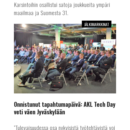
Karsintoihin osallistui satoja joukkueita ympäri
maailmaa ja Suomesta 31.
JÄLKIMARKKINAT
Onnistunut
tapahtumapäivä:
AKL
Tech
Day
veti
väen
Jyväskylään
Onnistunut tapahtumapäivä: AKL Tech Day
veti väen Jyväskylään
”Tulevaisuudessa osa nykyisistä työtehtävistä voi