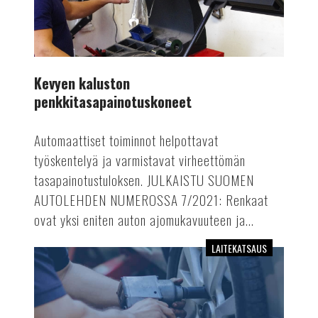
Kevyen kaluston
penkkitasapainotuskoneet
Automaattiset toiminnot helpottavat
työskentelyä ja varmistavat virheettömän
tasapainotustuloksen. JULKAISTU SUOMEN
AUTOLEHDEN NUMEROSSA 7/2021: Renkaat
ovat yksi eniten auton ajomukavuuteen ja...
LAITEKATSAUS
Upotettavat
2-
sylinterinostimet