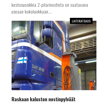
kestosuosikkia 2-pilarinostinta on saatavana
useaan kokoluokkaan....
LAITEKATSAUS
Raskaan
kaluston
nostinpylväät
Raskaan kaluston nostinpylväät