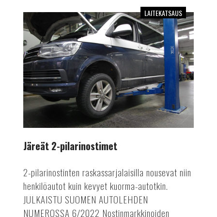
LAITEKATSAUS
Järeät
2-
pilarinostimet
Järeät 2-pilarinostimet
2-pilarinostinten raskassarjalaisilla nousevat niin
henkilöautot kuin kevyet kuorma-autotkin.
JULKAISTU SUOMEN AUTOLEHDEN
NUMEROSSA 6/2022 Nostinmarkkinoiden