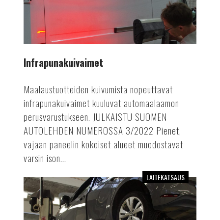
Infrapunakuivaimet
Maalaustuotteiden kuivumista nopeuttavat
infrapunakuivaimet kuuluvat automaalaamon
perusvarustukseen. JULKAISTU SUOMEN
AUTOLEHDEN NUMEROSSA 3/2022 Pienet,
vajaan paneelin kokoiset alueet muodostavat
varsin ison...
LAITEKATSAUS
Kevyen
kaluston
kaksipilarinostimet