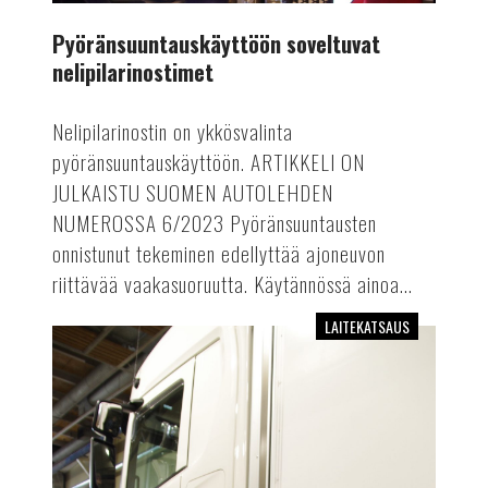
Pyöränsuuntauskäyttöön soveltuvat
nelipilarinostimet
Nelipilarinostin on ykkösvalinta
pyöränsuuntauskäyttöön. ARTIKKELI ON
JULKAISTU SUOMEN AUTOLEHDEN
NUMEROSSA 6/2023 Pyöränsuuntausten
onnistunut tekeminen edellyttää ajoneuvon
riittävää vaakasuoruutta. Käytännössä ainoa...
LAITEKATSAUS
Raskaan
kaluston
jarrudynamometrit