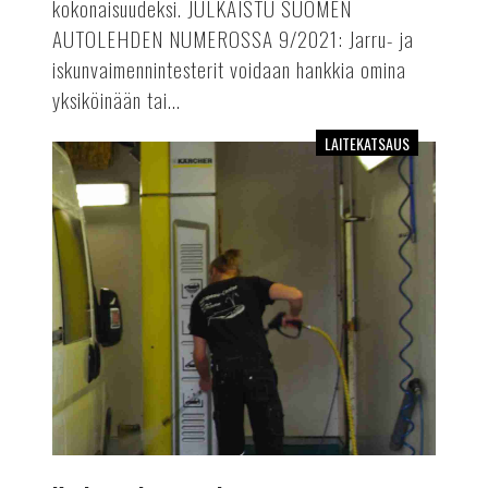
kokonaisuudeksi. JULKAISTU SUOMEN
AUTOLEHDEN NUMEROSSA 9/2021: Jarru- ja
iskunvaimennintesterit voidaan hankkia omina
yksiköinään tai...
LAITEKATSAUS
Korkeapainepesurit