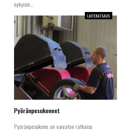
nykyisin...
LAITEKATSAUS
Pyöränpesukoneet
Pyöränpesukoneet
Pyöränpesukone on vaivaton ratkaisu