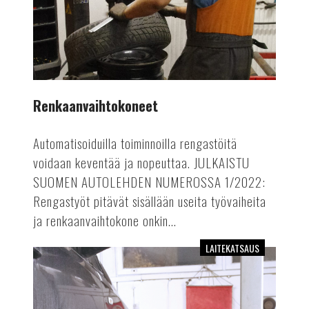
Renkaanvaihtokoneet
Automatisoiduilla toiminnoilla rengastöitä
voidaan keventää ja nopeuttaa. JULKAISTU
SUOMEN AUTOLEHDEN NUMEROSSA 1/2022:
Rengastyöt pitävät sisällään useita työvaiheita
ja renkaanvaihtokone onkin...
LAITEKATSAUS
Kevyen
kaluston
pyöränsuuntauslaitteet