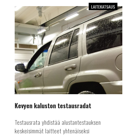
LAITEKATSAUS
Kevyen
kaluston
testausradat
Kevyen kaluston testausradat
Testausrata yhdistää alustantestauksen
keskeisimmät laitteet yhtenäiseksi