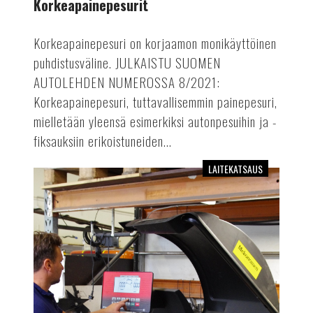
Korkeapainepesurit
Korkeapainepesuri on korjaamon monikäyttöinen
puhdistusväline. JULKAISTU SUOMEN
AUTOLEHDEN NUMEROSSA 8/2021:
Korkeapainepesuri, tuttavallisemmin painepesuri,
mielletään yleensä esimerkiksi autonpesuihin ja -
fiksauksiin erikoistuneiden...
LAITEKATSAUS
Kevyen
kaluston
penkkitasapainotuskoneet