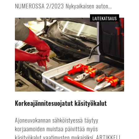
NUMEROSSA 2/2023 Nykyaikaisen auton...
LAITEKATSAUS
Korkeajännitesuojatut
käsityökalut
Korkeajännitesuojatut käsityökalut
Ajoneuvokannan sähköistyessä täytyy
korjaamoiden muistaa päivittää myös
käsityökalut vaatimusten mukaisiksi. ARTIKKELI