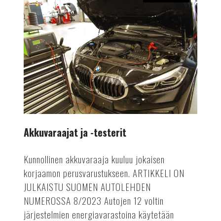
Akkuvaraajat
ja
-
testerit
Akkuvaraajat ja -testerit
Kunnollinen akkuvaraaja kuuluu jokaisen
korjaamon perusvarustukseen. ARTIKKELI ON
JULKAISTU SUOMEN AUTOLEHDEN
NUMEROSSA 8/2023 Autojen 12 voltin
järjestelmien energiavarastoina käytetään