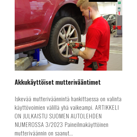
Akkukäyttöiset
mutterivääntimet
Akkukäyttöiset mutterivääntimet
Iskevää mutteriväännintä hankittaessa on valinta
käyttövoimien välillä yhä vaikeampi. ARTIKKELI
ON JULKAISTU SUOMEN AUTOLEHDEN
NUMEROSSA 3/2023 Paineilmakäyttöinen
mutteriväännin on saanut...