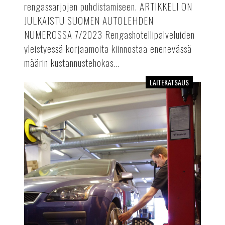
rengassarjojen puhdistamiseen. ARTIKKELI ON
JULKAISTU SUOMEN AUTOLEHDEN
NUMEROSSA 7/2023 Rengashotellipalveluiden
yleistyessä korjaamoita kiinnostaa enenevässä
määrin kustannustehokas...
LAITEKATSAUS
Pyöränsuuntauskäyttöön
soveltuvat
nelipilarinostimet