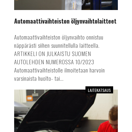
Automaattivaihteiston öljynvaihtolaitteet
Automaattivaihteiston öljynvaihto onnistuu
näppärästi siihen suunnitellulla laitteella.
ARTIKKELI ON JULKAISTU SUOMEN
AUTOLEHDEN NUMEROSSA 10/2023
Automaattivaihteistolle ilmoitetaan harvoin
varsinaista huolto- tai...
LAITEKATSAUS
Laitekatsaus:
automaattiset
ilmastointihuoltolaitteet