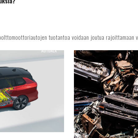
uksia?
lttomoottoriautojen tuotantoa voidaan joutua rajoittamaan v
AUTOALA
Kierrätyspalkkiolla
vauhtia
autokauppaan