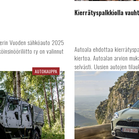
Kierrätyspalkkiolla vau
urerin Vuoden sähköauto 2025
Autoala ehdottaa kierrätysp
insinööriliitto ry on valinnut
kiertoa. Autoalan arvion mu
selvästi. Uusien autojen tilau
AUTOKAUPPA
Rekisteröinnit
lamavuosien
tasolla