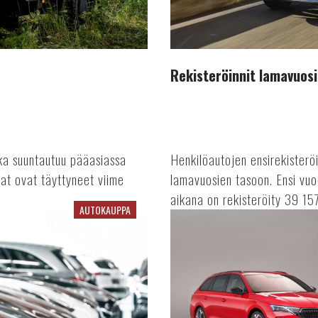
Rekisteröinnit lamavuosi
joka suuntautuu pääasiassa
Henkilöautojen ensirekisterö
jat ovat täyttyneet viime
lamavuosien tasoon. Ensi vuo
aikana on rekisteröity 39 157
AUTOKAUPPA
Viime
vuosi
vaikuttaa
rekisteröinteihin