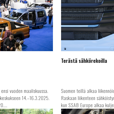
Terästä sähkörekoilla
ensi vuoden maaliskuussa.
Suomen teillä alkaa liikennö
keskukseen 14.–16.3.2025.
Raskaan liikenteen sähköist
0....
kun SSAB Europe alkaa kuljet
AUTOALA
Komponenttipula