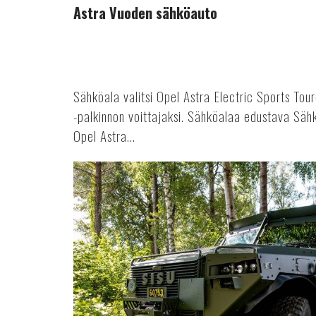
Astra Vuoden sähköauto
Sähköala valitsi Opel Astra Electric Sports To
-palkinnon voittajaksi. Sähköalaa edustava Sähkö
Opel Astra...
Sisulla
ennätyksellinen
tilauskanta