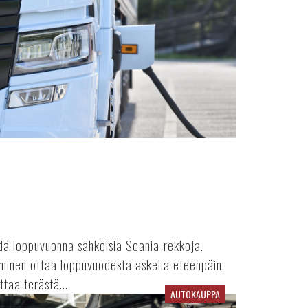
idä loppuvuonna sähköisiä Scania-rekkoja.
yminen ottaa loppuvuodesta askelia eteenpäin,
taa terästä...
AUTOKAUPPA