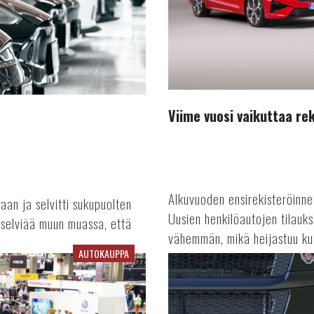
Viime vuosi vaikuttaa rek
Alkuvuoden ensirekisteröinne
jaan ja selvitti sukupuolten
Uusien henkilöautojen tilauks
ä selviää muun muassa, että
vähemmän, mikä heijastuu kul
AUTOKAUPPA
Terästä
sähkörekoilla