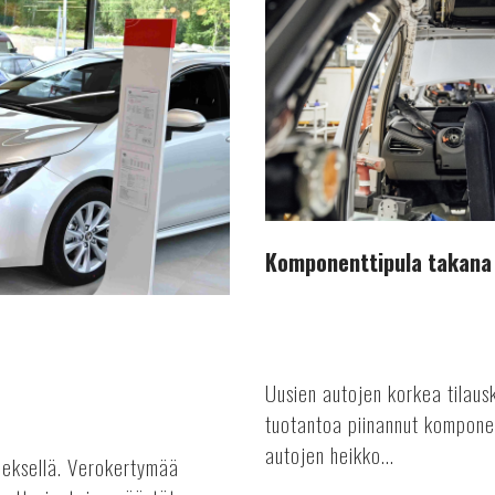
takana
päin
Komponenttipula takana
Uusien autojen korkea tilausk
tuotantoa piinannut kompone
autojen heikko...
nneksellä. Verokertymää