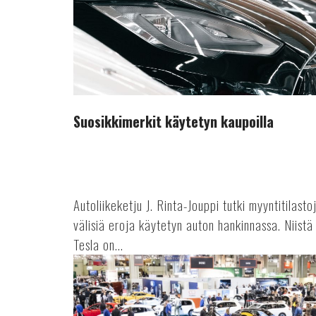
Suosikkimerkit käytetyn kaupoilla
Autoliikeketju J. Rinta-Jouppi tutki myyntitilasto
välisiä eroja käytetyn auton hankinnassa. Niist
Tesla on...
Auto-
tapahtuma
tekee
paluun