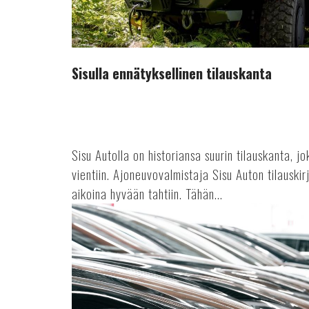
Sisulla ennätyksellinen tilauskanta
Sisu Autolla on historiansa suurin tilauskanta, 
vientiin. Ajoneuvovalmistaja Sisu Auton tilauskir
aikoina hyvään tahtiin. Tähän...
Suosikkimerkit
käytetyn
kaupoilla