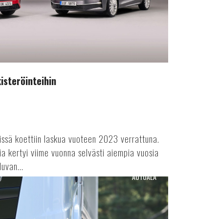
isteröinteihin
issä koettiin laskua vuoteen 2023 verrattuna.
ia kertyi viime vuonna selvästi aiempia vuosia
uvan...
AUTOALA