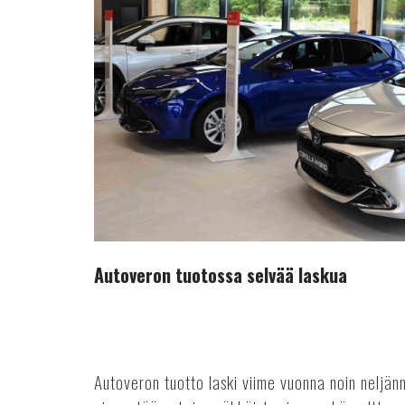
tuotossa
selvää
laskua
Autoveron tuotossa selvää laskua
Autoveron tuotto laski viime vuonna noin neljä