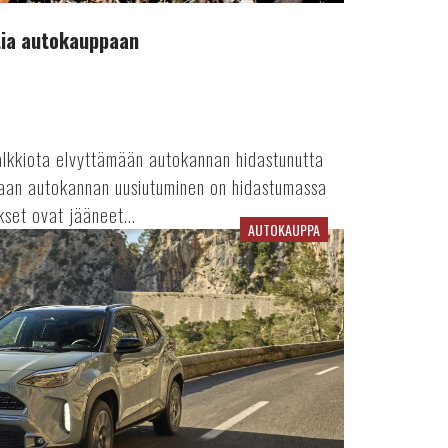
htia autokauppaan
alkkiota elvyttämään autokannan hidastunutta
kaan autokannan uusiutuminen on hidastumassa
kset ovat jääneet...
AUTOKAUPPA