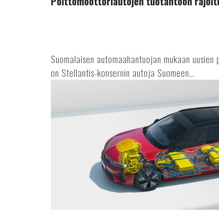
Polttomoottoriautojen tuotantoon rajoit
Suomalaisen automaahantuojan mukaan uusien po
on Stellantis-konsernin autoja Suomeen...
Astra
Vuoden
sähköauto