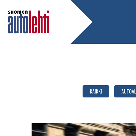
KAIKKI
AUTOAL
Polttomoottoriautojen
tuotantoon