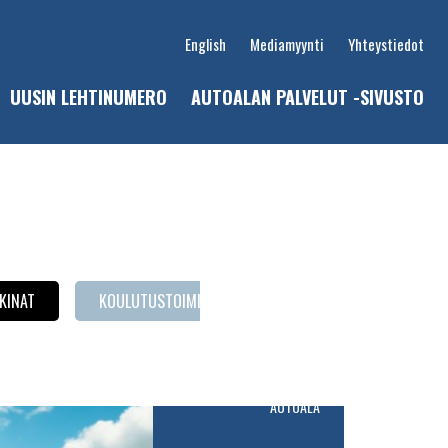
English
Mediamyynti
Yhteystiedot
UUSIN LEHTINUMERO
AUTOALAN PALVELUT -SIVUSTO
u
KINAT
KOULUTUSTOIMINTA
LAITEKATSAUS
P
AUTOALA