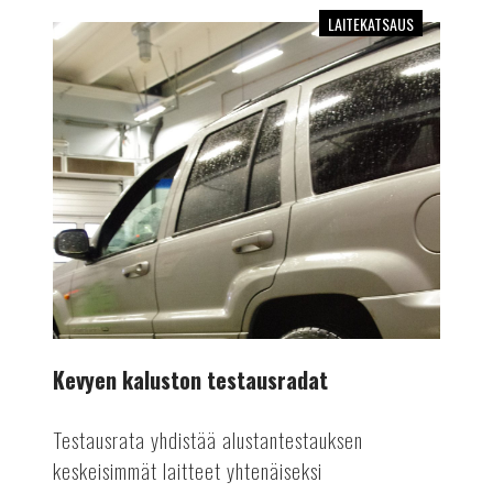
LAITEKATSAUS
Kevyen
kaluston
testausradat
Kevyen kaluston testausradat
Testausrata yhdistää alustantestauksen
keskeisimmät laitteet yhtenäiseksi