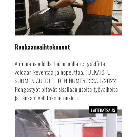
Renkaanvaihtokoneet
Automatisoiduilla toiminnoilla rengastöitä
voidaan keventää ja nopeuttaa. JULKAISTU
SUOMEN AUTOLEHDEN NUMEROSSA 1/2022:
Rengastyöt pitävät sisällään useita työvaiheita
ja renkaanvaihtokone onkin...
LAITEKATSAUS
Kevyen
kaluston
pyöränsuuntauslaitteet