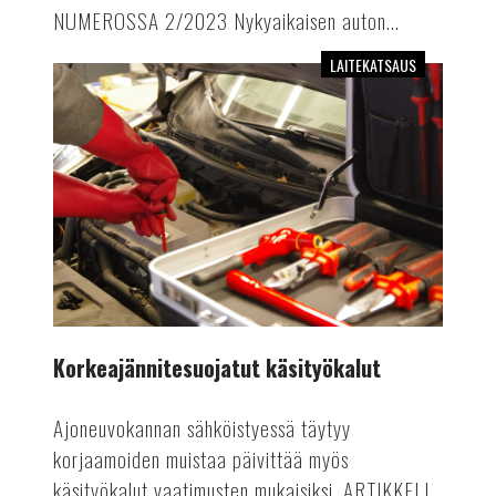
NUMEROSSA 2/2023 Nykyaikaisen auton...
LAITEKATSAUS
Korkeajännitesuojatut
käsityökalut
Korkeajännitesuojatut käsityökalut
Ajoneuvokannan sähköistyessä täytyy
korjaamoiden muistaa päivittää myös
käsityökalut vaatimusten mukaisiksi. ARTIKKELI