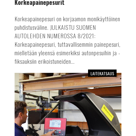
Korkeapainepesurit
Korkeapainepesuri on korjaamon monikäyttöinen
puhdistusväline. JULKAISTU SUOMEN
AUTOLEHDEN NUMEROSSA 8/2021:
Korkeapainepesuri, tuttavallisemmin painepesuri,
mielletään yleensä esimerkiksi autonpesuihin ja -
fiksauksiin erikoistuneiden...
LAITEKATSAUS
Kevyen
kaluston
penkkitasapainotuskoneet