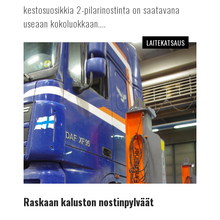
kestosuosikkia 2-pilarinostinta on saatavana
useaan kokoluokkaan....
LAITEKATSAUS
Raskaan
kaluston
nostinpylväät
Raskaan kaluston nostinpylväät