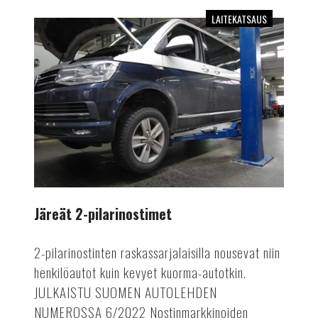
LAITEKATSAUS
Järeät
2-
pilarinostimet
Järeät 2-pilarinostimet
2-pilarinostinten raskassarjalaisilla nousevat niin
henkilöautot kuin kevyet kuorma-autotkin.
JULKAISTU SUOMEN AUTOLEHDEN
NUMEROSSA 6/2022 Nostinmarkkinoiden