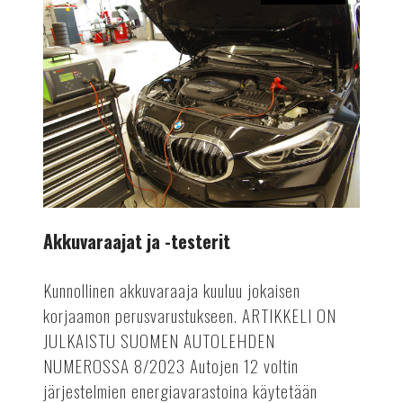
Akkuvaraajat
ja
-
testerit
Akkuvaraajat ja -testerit
Kunnollinen akkuvaraaja kuuluu jokaisen
korjaamon perusvarustukseen. ARTIKKELI ON
JULKAISTU SUOMEN AUTOLEHDEN
NUMEROSSA 8/2023 Autojen 12 voltin
järjestelmien energiavarastoina käytetään