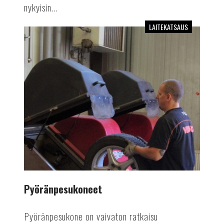
nykyisin...
LAITEKATSAUS
Pyöränpesukoneet
Pyöränpesukoneet
Pyöränpesukone on vaivaton ratkaisu