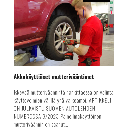
Akkukäyttöiset
mutterivääntimet
Akkukäyttöiset mutterivääntimet
Iskevää mutteriväännintä hankittaessa on valinta
käyttövoimien välillä yhä vaikeampi. ARTIKKELI
ON JULKAISTU SUOMEN AUTOLEHDEN
NUMEROSSA 3/2023 Paineilmakäyttöinen
mutteriväännin on saanut...