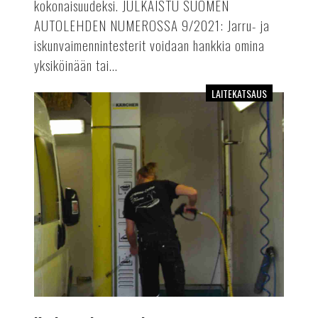
kokonaisuudeksi. JULKAISTU SUOMEN
AUTOLEHDEN NUMEROSSA 9/2021: Jarru- ja
iskunvaimennintesterit voidaan hankkia omina
yksiköinään tai...
LAITEKATSAUS
Korkeapainepesurit