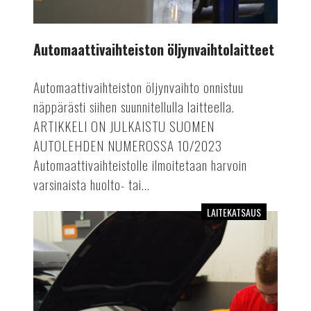
Automaattivaihteiston öljynvaihtolaitteet
Automaattivaihteiston öljynvaihto onnistuu
näppärästi siihen suunnitellulla laitteella.
ARTIKKELI ON JULKAISTU SUOMEN
AUTOLEHDEN NUMEROSSA 10/2023
Automaattivaihteistolle ilmoitetaan harvoin
varsinaista huolto- tai...
LAITEKATSAUS
Laitekatsaus:
automaattiset
ilmastointihuoltolaitteet