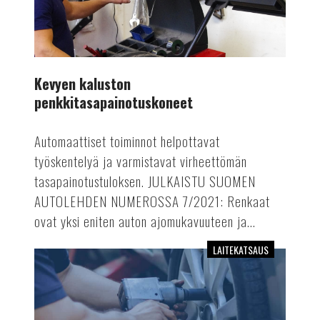
Kevyen kaluston
penkkitasapainotuskoneet
Automaattiset toiminnot helpottavat
työskentelyä ja varmistavat virheettömän
tasapainotustuloksen. JULKAISTU SUOMEN
AUTOLEHDEN NUMEROSSA 7/2021: Renkaat
ovat yksi eniten auton ajomukavuuteen ja...
LAITEKATSAUS
Upotettavat
2-
sylinterinostimet