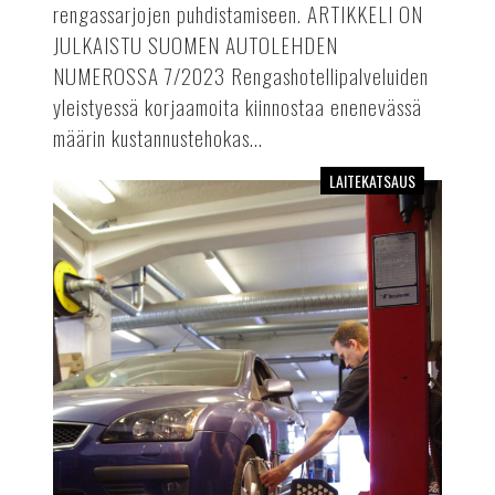
rengassarjojen puhdistamiseen. ARTIKKELI ON
JULKAISTU SUOMEN AUTOLEHDEN
NUMEROSSA 7/2023 Rengashotellipalveluiden
yleistyessä korjaamoita kiinnostaa enenevässä
määrin kustannustehokas...
LAITEKATSAUS
Pyöränsuuntauskäyttöön
soveltuvat
nelipilarinostimet