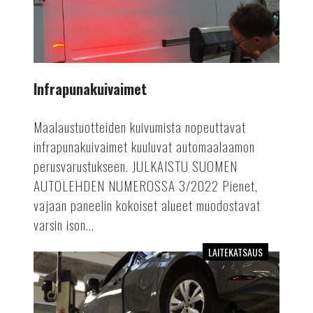
Infrapunakuivaimet
Maalaustuotteiden kuivumista nopeuttavat
infrapunakuivaimet kuuluvat automaalaamon
perusvarustukseen. JULKAISTU SUOMEN
AUTOLEHDEN NUMEROSSA 3/2022 Pienet,
vajaan paneelin kokoiset alueet muodostavat
varsin ison...
LAITEKATSAUS
Kevyen
kaluston
kaksipilarinostimet