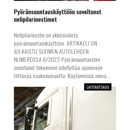
Pyöränsuuntauskäyttöön soveltuvat
nelipilarinostimet
Nelipilarinostin on ykkösvalinta
pyöränsuuntauskäyttöön. ARTIKKELI ON
JULKAISTU SUOMEN AUTOLEHDEN
NUMEROSSA 6/2023 Pyöränsuuntausten
onnistunut tekeminen edellyttää ajoneuvon
riittävää vaakasuoruutta. Käytännössä ainoa...
LAITEKATSAUS
Raskaan
kaluston
jarrudynamometrit