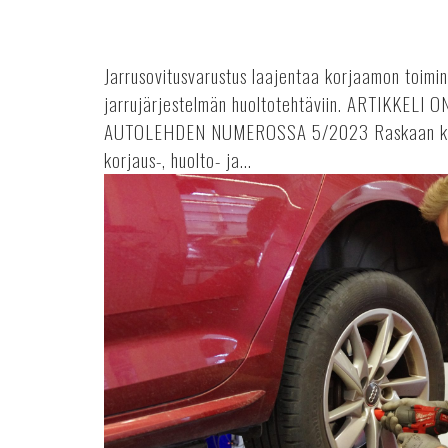
Jarrusovitusvarustus laajentaa korjaamon toimin
jarrujärjestelmän huoltotehtäviin. ARTIKKEL
AUTOLEHDEN NUMEROSSA 5/2023 Raskaan kalus
korjaus-, huolto- ja...
Akkukäyttöiset
mutterivääntimet