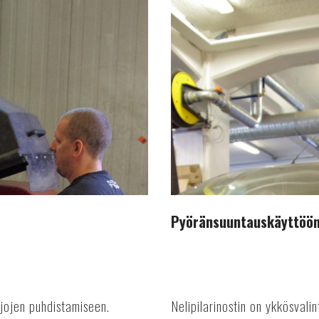
soveltuvat
nelipilarinostimet
Pyöränsuuntauskäyttöön 
jojen puhdistamiseen.
Nelipilarinostin on ykkösva