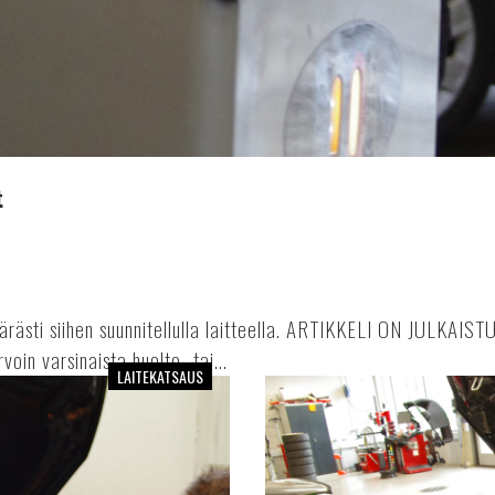
t
äppärästi siihen suunnitellulla laitteella. ARTIKKELI ON 
oin varsinaista huolto- tai...
LAITEKATSAUS
Akkuvaraajat
ja
-
testerit