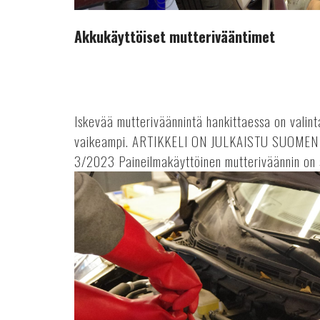
Akkukäyttöiset mutterivääntimet
Iskevää mutteriväännintä hankittaessa on valint
vaikeampi. ARTIKKELI ON JULKAISTU SUOM
3/2023 Paineilmakäyttöinen mutteriväännin on s
Korkeajännitesuojatut
käsityökalut