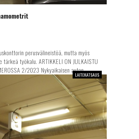
ynamometrit
skonttorin perusvälineistöä, mutta myös
lle tärkeä työkalu. ARTIKKELI ON JULKAISTU
OSSA 2/2023 Nykyaikaisen auton...
LAITEKATSAUS