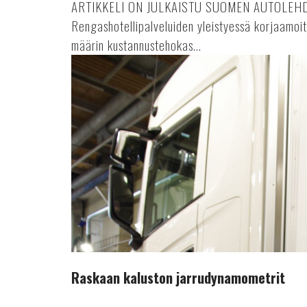
ARTIKKELI ON JULKAISTU SUOMEN AUTOLEH
Rengashotellipalveluiden yleistyessä korjaamoi
määrin kustannustehokas...
Raskaan
kaluston
jarrudynamometrit
Raskaan kaluston jarrudynamometrit