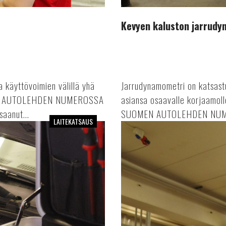
Kevyen kaluston jarrud
a käyttövoimien välillä yhä
Jarrudynamometri on katsastu
EN AUTOLEHDEN NUMEROSSA
asiansa osaavalle korjaamo
aanut...
SUOMEN AUTOLEHDEN NUMER
LAITEKATSAUS
Helmasta
nostavat
kaksoissaksinostimet