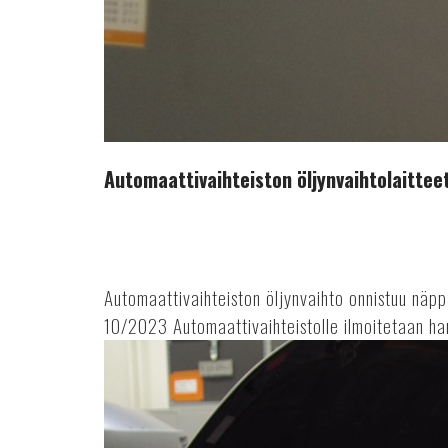
Automaattivaihteiston öljynvaihtolaittee
Automaattivaihteiston öljynvaihto onnistuu n
10/2023 Automaattivaihteistolle ilmoitetaan harv
Laitekatsaus:
automaattiset
ilmastointihuoltolaitteet