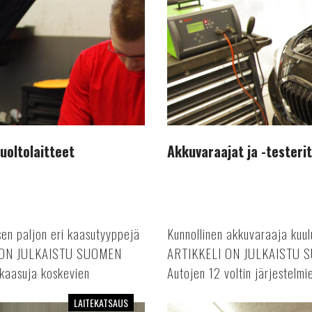
uoltolaitteet
Akkuvaraajat ja -testerit
isen paljon eri kaasutyyppejä
Kunnollinen akkuvaraaja kuu
ELI ON JULKAISTU SUOMEN
ARTIKKELI ON JULKAISTU
asuja koskevien
Autojen 12 voltin järjestelmi
LAITEKATSAUS
Pyöränsuuntauskäyttöön