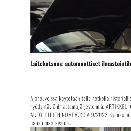
Laitekatsaus: automaattiset ilmastointih
Ajoneuvoissa käytetään tällä hetkellä historiall
hyödyntäviä ilmastointijärjestelmiä. ARTIKK
AUTOLEHDEN NUMEROSSA 9/2023 Kylmäaineka
päästömääräysten...
Pyöränpesukoneet