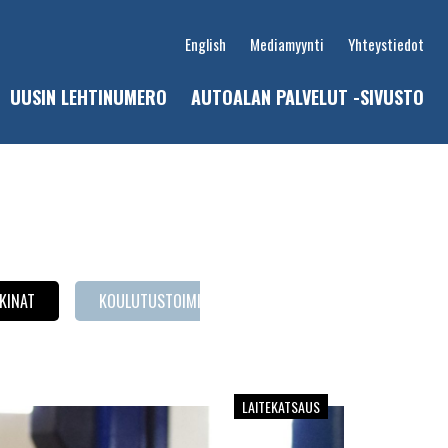
English
Mediamyynti
Yhteystiedot
UUSIN LEHTINUMERO
AUTOALAN PALVELUT -SIVUSTO
u
KINAT
KOULUTUSTOIMINTA
LAITEKATSAUS
P
LAITEKATSAUS