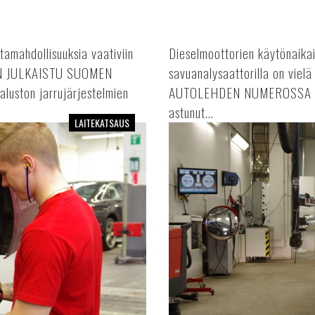
tamahdollisuuksia vaativiin
Dieselmoottorien käytönaikai
I ON JULKAISTU SUOMEN
savuanalysaattorilla on vi
ton jarrujärjestelmien
AUTOLEHDEN NUMEROSSA 4/2
astunut...
LAITEKATSAUS
Kevyen
kaluston
jarrudynamometrit