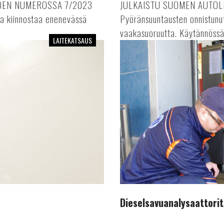
DEN NUMEROSSA 7/2023
JULKAISTU SUOMEN AUTO
ta kiinnostaa enenevässä
Pyöränsuuntausten onnistunut
vaakasuoruutta. Käytännössä 
LAITEKATSAUS
Dieselsavuanalysaattorit
Dieselsavuanalysaattorit