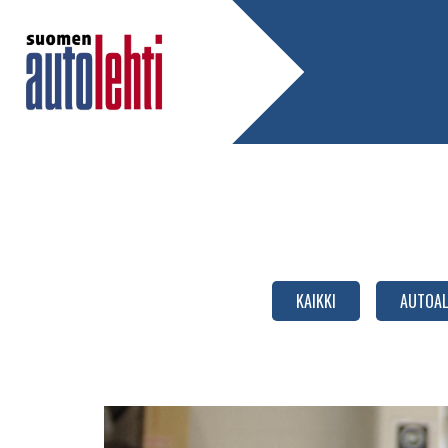
KAIKKI
AUTOAL
Automaattivaihteiston
öljynvaihtolaitteet