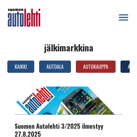
OPEN MENU
jälkimarkkina
KAIKKI
AUTOALA
AUTOKAUPPA
AUTO
AUTOTEKNIIKKA
Suomen
Autolehti
3/2025
ilmestyy
27.8.2025
Suomen Autolehti 3/2025 ilmestyy
27.8.2025