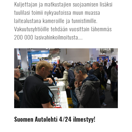
Kuljettajan ja matkustajien suojaamisen lisäksi
tuulilasi toimii nykyautoissa muun muassa
laitealustana kameroille ja tunnistimille.
Vakuutusyhtiöille tehdään vuosittain lähemmäs
200 000 lasivahinkoilmoitusta....
AUTOALA
Suomen
Autolehti
4/24
ilmestyy!
Suomen Autolehti 4/24 ilmestyy!