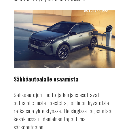
AUTOTEKNIIKKA
Sähköautoalalle
osaamista
Sähköautoalalle osaamista
Sähköautojen huolto ja korjaus asettavat
autoalalle uusia haasteita, joihin on hyvä etsiä
ratkaisuja yhteistyössä. Helsingissä järjestetään
kesäkuussa uudenlainen tapahtuma
sähköautoalan...