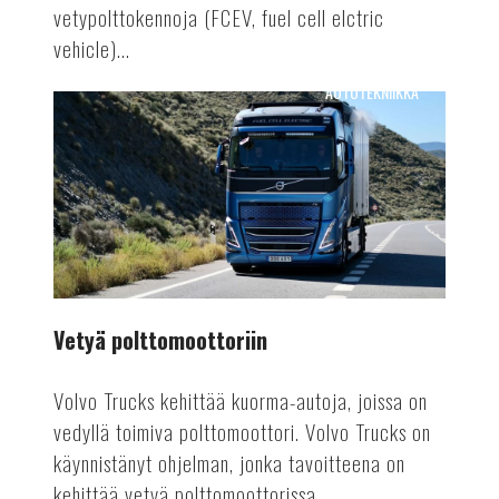
vetypolttokennoja (FCEV, fuel cell elctric
vehicle)...
AUTOTEKNIIKKA
Vetyä
polttomoottoriin
Vetyä polttomoottoriin
Volvo Trucks kehittää kuorma-autoja, joissa on
vedyllä toimiva polttomoottori. Volvo Trucks on
käynnistänyt ohjelman, jonka tavoitteena on
kehittää vetyä polttomoottorissa...