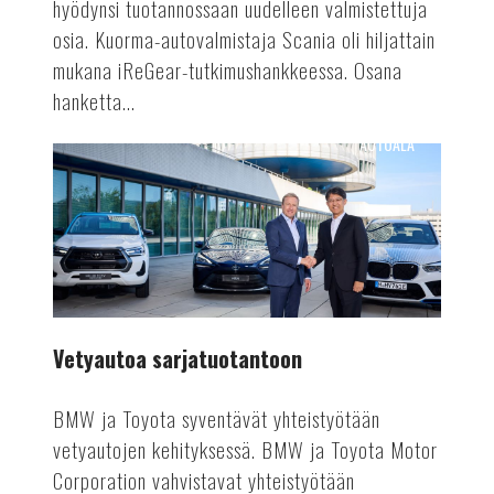
hyödynsi tuotannossaan uudelleen valmistettuja
osia. Kuorma-autovalmistaja Scania oli hiljattain
mukana iReGear-tutkimushankkeessa. Osana
hanketta...
AUTOALA
Vetyautoa
sarjatuotantoon
Vetyautoa sarjatuotantoon
BMW ja Toyota syventävät yhteistyötään
vetyautojen kehityksessä. BMW ja Toyota Motor
Corporation vahvistavat yhteistyötään