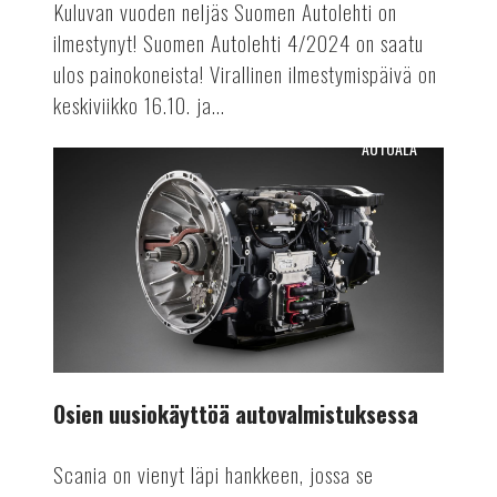
Kuluvan vuoden neljäs Suomen Autolehti on
ilmestynyt! Suomen Autolehti 4/2024 on saatu
ulos painokoneista! Virallinen ilmestymispäivä on
keskiviikko 16.10. ja...
AUTOALA
Osien
uusiokäyttöä
autovalmistuksessa
Osien uusiokäyttöä autovalmistuksessa
Scania on vienyt läpi hankkeen, jossa se