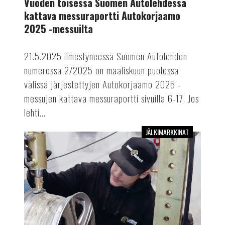
Vuoden toisessa Suomen Autolehdessä
Autokorjaamo
kattava messuraportti Autokorjaamo
2025
2025 -messuilta
-
messuilta
21.5.2025 ilmestyneessä Suomen Autolehden
numerossa 2/2025 on maaliskuun puolessa
välissä järjestettyjen Autokorjaamo 2025 -
messujen kattava messuraportti sivuilla 6-17. Jos
lehti...
JÄLKIMARKKINAT
Vuoden
2025
ensimmäinen
Suomen
Autolehti
on
myös
Autokorjaamo