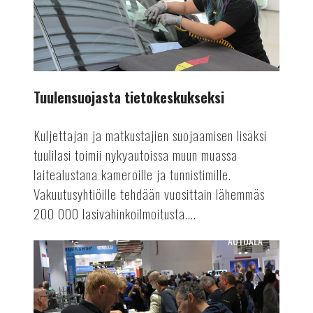
Tuulensuojasta tietokeskukseksi
Kuljettajan ja matkustajien suojaamisen lisäksi
tuulilasi toimii nykyautoissa muun muassa
laitealustana kameroille ja tunnistimille.
Vakuutusyhtiöille tehdään vuosittain lähemmäs
200 000 lasivahinkoilmoitusta....
AUTOALA
Suomen
Autolehti
4/24
ilmestyy!