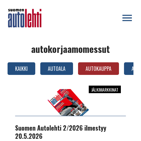
OPEN MENU
autokorjaamomessut
KAIKKI
AUTOALA
AUTOKAUPPA
AUTO
JÄLKIMARKKINAT
Suomen
Autolehti
2/2026
ilmestyy
20.5.2026
Suomen Autolehti 2/2026 ilmestyy
20.5.2026