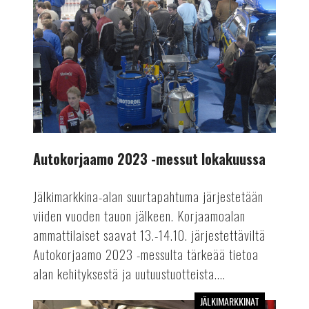
-
messut
lokakuussa
Autokorjaamo 2023 -messut lokakuussa
Jälkimarkkina-alan suurtapahtuma järjestetään
viiden vuoden tauon jälkeen. Korjaamoalan
ammattilaiset saavat 13.-14.10. järjestettäviltä
Autokorjaamo 2023 -messulta tärkeää tietoa
alan kehityksestä ja uutuustuotteista....
JÄLKIMARKKINAT
Laitekatsaus: