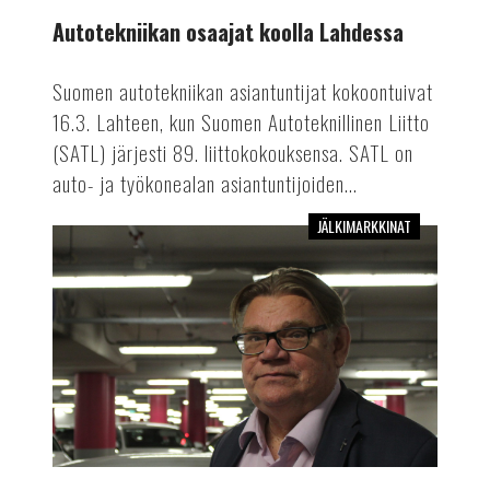
Autotekniikan osaajat koolla Lahdessa
Suomen autotekniikan asiantuntijat kokoontuivat
16.3. Lahteen, kun Suomen Autoteknillinen Liitto
(SATL) järjesti 89. liittokokouksensa. SATL on
auto- ja työkonealan asiantuntijoiden...
JÄLKIMARKKINAT
Timo
Soini
kertoo
kokemuksistaan
autokorjaamoilla