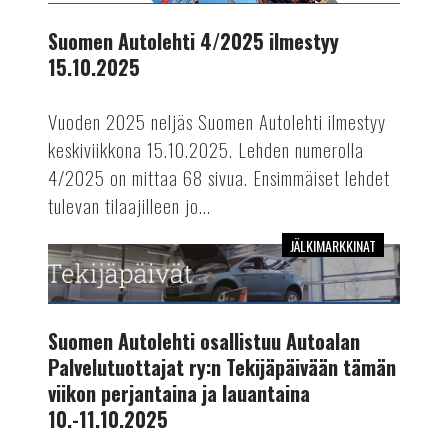
ilmestyy
15.10.2025
Suomen Autolehti 4/2025 ilmestyy
15.10.2025
Vuoden 2025 neljäs Suomen Autolehti ilmestyy
keskiviikkona 15.10.2025. Lehden numerolla
4/2025 on mittaa 68 sivua. Ensimmäiset lehdet
tulevan tilaajilleen jo...
JÄLKIMARKKINAT
Suomen
Autolehti
osallistuu
Autoalan
Suomen Autolehti osallistuu Autoalan
Palvelutuottajat
Palvelutuottajat ry:n Tekijäpäivään tämän
ry:n
viikon perjantaina ja lauantaina
Tekijäpäivään
10.-11.10.2025
tämän
viikon