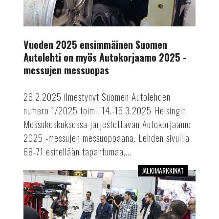
2025
-
messujen
Vuoden 2025 ensimmäinen Suomen
messuopas
Autolehti on myös Autokorjaamo 2025 -
messujen messuopas
26.2.2025 ilmestynyt Suomen Autolehden
numero 1/2025 toimii 14.-15.3.2025 Helsingin
Messukeskuksessa järjestettävän Autokorjaamo
2025 -messujen messuoppaana. Lehden sivuilla
68-71 esitellään tapahtumaa,...
JÄLKIMARKKINAT
Älykkäitä
ratkaisuja
Autokorjaamomessuilta