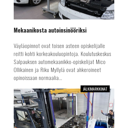
Mekaanikosta autoinsinööriksi
Väyläopinnot ovat toisen asteen opiskelijalle
reitti kohti korkeakouluopintoja. Koulutuskeskus
Salpauksen automekaanikko-opiskelijat Mico
Ollikainen ja Riku Myllylä ovat ahkeroineet
opinoissaan normaalia...
JÄLKIMARKKINAT
Lisää
kapasiteettia
akkutestaukseen