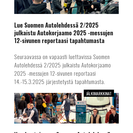
2/2025
julkaistu
Autokorjaamo
2025
Lue Suomen Autolehdessä 2/2025
-
julkaistu Autokorjaamo 2025 -messujen
messujen
12-sivunen reportaasi tapahtumasta
12-
sivunen
Seuraavassa on vapaasti luettavissa Suomen
reportaasi
Autolehdessä 2/2025 julkaistu Autokorjaamo
tapahtumasta
2025 -messujen 12-sivunen reportaasi
14.-15.3.2025 järjestetystä tapahtumasta.
JÄLKIMARKKINAT
Vuoden
toisessa
Suomen
Autolehdessä
kattava
messuraportti