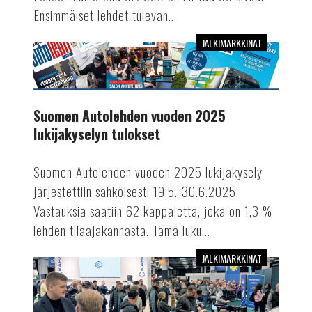
Ensimmäiset lehdet tulevan...
JÄLKIMARKKINAT
Suomen
Autolehden
vuoden
2025
Suomen Autolehden vuoden 2025
lukijakyselyn
lukijakyselyn tulokset
tulokset
Suomen Autolehden vuoden 2025 lukijakysely
järjestettiin sähköisesti 19.5.-30.6.2025.
Vastauksia saatiin 62 kappaletta, joka on 1,3 %
lehden tilaajakannasta. Tämä luku...
JÄLKIMARKKINAT
Lue
Suomen
Autolehdessä