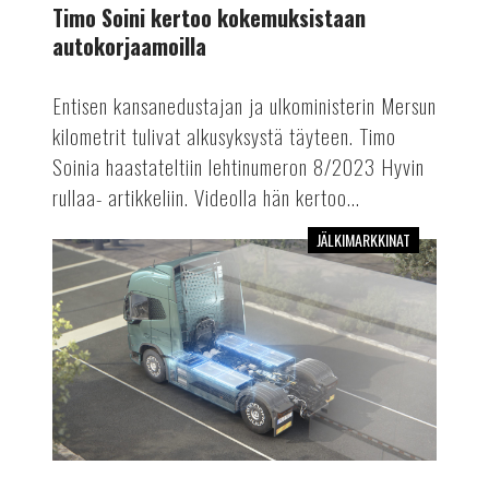
Timo Soini kertoo kokemuksistaan
autokorjaamoilla
Entisen kansanedustajan ja ulkoministerin Mersun
kilometrit tulivat alkusyksystä täyteen. Timo
Soinia haastateltiin lehtinumeron 8/2023 Hyvin
rullaa- artikkeliin. Videolla hän kertoo...
JÄLKIMARKKINAT
Sähköä
kuorma-
autoihin