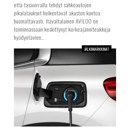
että tasavirralla tehdyt sähköautojen
pikalataukset heikentävät akuston kuntoa
huomattavasti. Itävaltalainen AVILOO on
toiminnassaan keskittynyt korkeajänniteakkuja
hyödyntävien...
JÄLKIMARKKINAT
Latauslaitetietoa
automalleittain