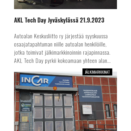
AKL Tech Day Jyväskylässä 21.9.2023
Autoalan Keskusliitto ry järjestää syyskuussa
osaajatapahtuman niille autoalan henkilöille,
jotka toimivat jälkimarkkinoinnin rajapinnassa.
AKL Tech Day pyrkii kokoamaan yhteen alan...
JÄLKIMARKKINAT
InCar
ja
Vihreät
osat:
yhteistyössä
mahdollisuuksia