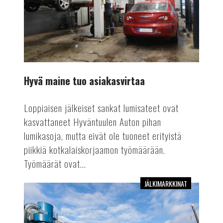
Hyvä maine tuo asiakasvirtaa
Loppiaisen jälkeiset sankat lumisateet ovat
kasvattaneet Hyväntuulen Auton pihan
lumikasoja, mutta eivät ole tuoneet erityistä
piikkiä kotkalaiskorjaamon työmäärään.
Työmäärät ovat...
JÄLKIMARKKINAT
Rengaskierrätys
ottaa
harppauksia