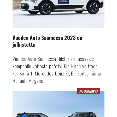
Vuoden Auto Suomessa 2023 on
julkistettu
Vuoden Auto Suomessa -historian tasaväkisin
kamppailu voitosta päättyi Kia Niron voittoon,
kun se jätti Mercedes-Benz EQE:n seitsemän ja
Renault Megane...
AUTOKAUPPA
Opelin
maahantuonti
siirtyy
Bassadonelle