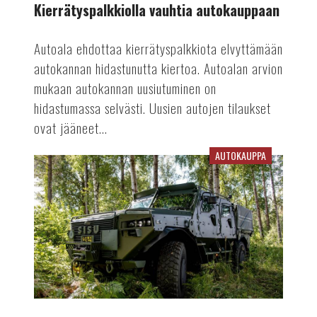
Kierrätyspalkkiolla vauhtia autokauppaan
Autoala ehdottaa kierrätyspalkkiota elvyttämään
autokannan hidastunutta kiertoa. Autoalan arvion
mukaan autokannan uusiutuminen on
hidastumassa selvästi. Uusien autojen tilaukset
ovat jääneet...
AUTOKAUPPA
Sisulla
ennätyksellinen
tilauskanta