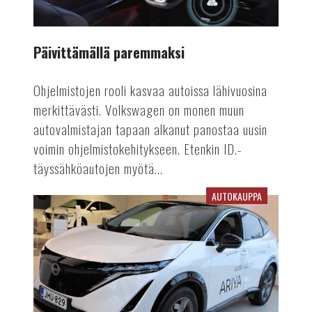
Päivittämällä paremmaksi
Ohjelmistojen rooli kasvaa autoissa lähivuosina
merkittävästi. Volkswagen on monen muun
autovalmistajan tapaan alkanut panostaa uusin
voimin ohjelmistokehitykseen. Etenkin ID.-
täyssähköautojen myötä...
AUTOKAUPPA
Palvelevaa
autokauppaa