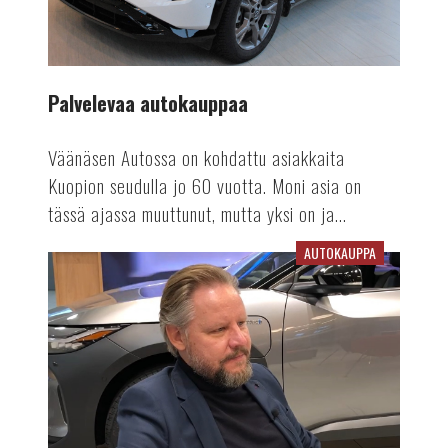
Palvelevaa autokauppaa
Väänäsen Autossa on kohdattu asiakkaita
Kuopion seudulla jo 60 vuotta. Moni asia on
tässä ajassa muuttunut, mutta yksi on ja...
AUTOKAUPPA
Jakkaralla
tänään:
Jussi
Rapala