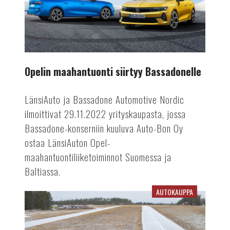
Opelin maahantuonti siirtyy Bassadonelle
LänsiAuto ja Bassadone Automotive Nordic
ilmoittivat 29.11.2022 yrityskaupasta, jossa
Bassadone-konserniin kuuluva Auto-Bon Oy
ostaa LänsiAuton Opel-
maahantuontiliiketoiminnot Suomessa ja
Baltiassa.
AUTOKAUPPA
Vuoden
Auto
Suomessa