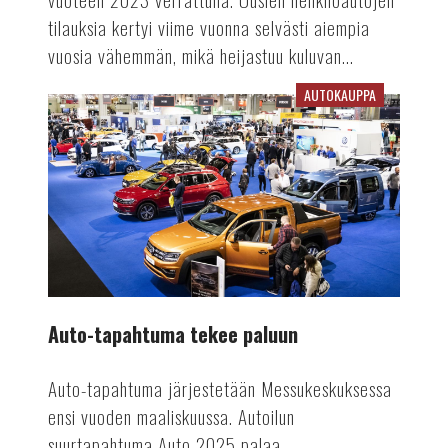
tilauksia kertyi viime vuonna selvästi aiempia
vuosia vähemmän, mikä heijastuu kuluvan...
AUTOKAUPPA
Auto-
tapahtuma
tekee
paluun
Auto-tapahtuma tekee paluun
Auto-tapahtuma järjestetään Messukeskuksessa
ensi vuoden maaliskuussa. Autoilun
suurtapahtuma Auto 2025 palaa