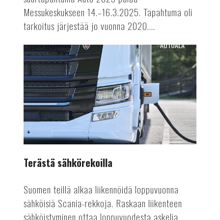
Messukeskukseen 14.–16.3.2025. Tapahtuma oli
tarkoitus järjestää jo vuonna 2020....
AUTOALA
Terästä
sähkörekoilla
Terästä sähkörekoilla
Suomen teillä alkaa liikennöidä loppuvuonna
sähköisiä Scania-rekkoja. Raskaan liikenteen
sähköistyminen ottaa loppuvuodesta askelia