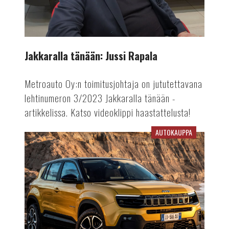
Jakkaralla tänään: Jussi Rapala
Metroauto Oy:n toimitusjohtaja on jututettavana
lehtinumeron 3/2023 Jakkaralla tänään -
artikkelissa. Katso videoklippi haastattelusta!
AUTOKAUPPA
Jeep
Avenger
on
Vuoden
Auto
Euroopassa
2023