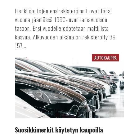
Henkilöautojen ensirekisteröinnit ovat tänä
vuonna jäämässä 1990-luvun lamavuosien
tasoon. Ensi vuodelle odotetaan maltillista
kasvua. Alkuvuoden aikana on rekisteröity 39
157...
AUTOKAUPPA
Suosikkimerkit
käytetyn
kaupoilla
Suosikkimerkit käytetyn kaupoilla