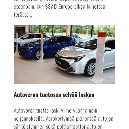
eteenpäin, kun SSAB Europe alkaa kuljettaa
terästä...
AUTOALA
Autoveron
tuotossa
selvää
laskua
Autoveron tuotossa selvää laskua
Autoveron tuotto laski viime vuonna noin
neljänneksellä. Verokertymää pienentää autojen
sähköistyminen sekä polttomoottoriautojen