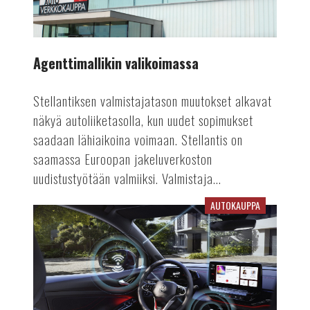
Agenttimallikin valikoimassa
Stellantiksen valmistajatason muutokset alkavat
näkyä autoliiketasolla, kun uudet sopimukset
saadaan lähiaikoina voimaan. Stellantis on
saamassa Euroopan jakeluverkoston
uudistustyötään valmiiksi. Valmistaja...
AUTOKAUPPA
Päivittämällä
paremmaksi