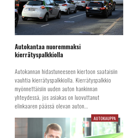
Autokantaa nuoremmaksi
kierrätyspalkkiolla
Autokannan hidastuneeseen kiertoon saataisiin
vauhtia kierrätyspalkkiolla. Kierrätyspalkkio
myönnettäisiin uuden auton hankinnan
yhteydessä, jos asiakas on luovuttanut
elinkaaren päässä olevan auton...
AUTOKAUPPA
Jakkaralla
tänään:
Juha