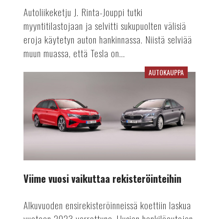
Autoliikeketju J. Rinta-Jouppi tutki
myyntitilastojaan ja selvitti sukupuolten välisiä
eroja käytetyn auton hankinnassa. Niistä selviää
muun muassa, että Tesla on...
AUTOKAUPPA
Viime
vuosi
vaikuttaa
rekisteröinteihin
Viime vuosi vaikuttaa rekisteröinteihin
Alkuvuoden ensirekisteröinneissä koettiin laskua
vuoteen 2023 verrattuna. Uusien henkilöautojen