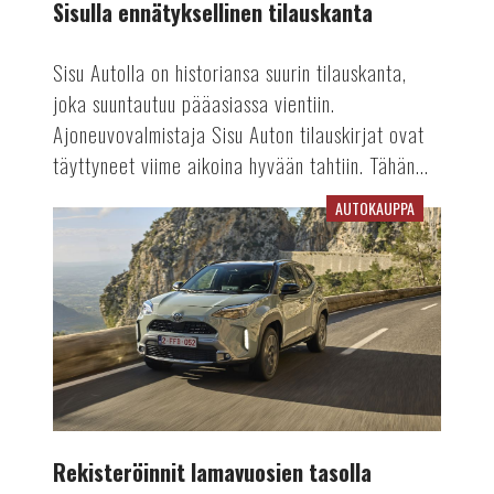
Sisulla ennätyksellinen tilauskanta
Sisu Autolla on historiansa suurin tilauskanta,
joka suuntautuu pääasiassa vientiin.
Ajoneuvovalmistaja Sisu Auton tilauskirjat ovat
täyttyneet viime aikoina hyvään tahtiin. Tähän...
AUTOKAUPPA
Rekisteröinnit
lamavuosien
tasolla
Rekisteröinnit lamavuosien tasolla