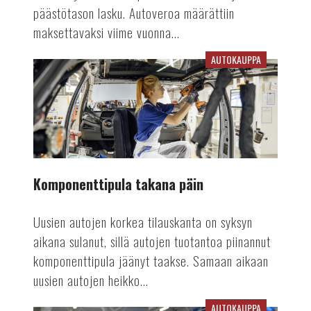
päästötason lasku. Autoveroa määrättiin
maksettavaksi viime vuonna...
AUTOKAUPPA
Komponenttipula
takana
päin
Komponenttipula takana päin
Uusien autojen korkea tilauskanta on syksyn
aikana sulanut, sillä autojen tuotantoa piinannut
komponenttipula jäänyt taakse. Samaan aikaan
uusien autojen heikko...
AUTOKAUPPA