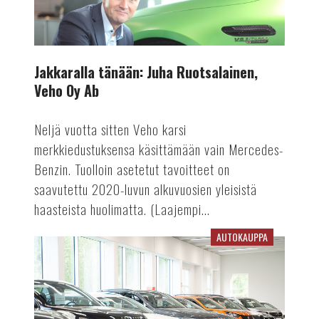
Ruotsalainen,
Veho
Oy
Ab
Jakkaralla tänään: Juha Ruotsalainen,
Veho Oy Ab
Neljä vuotta sitten Veho karsi
merkkiedustuksensa käsittämään vain Mercedes-
Benzin. Tuolloin asetetut tavoitteet on
saavutettu 2020-luvun alkuvuosien yleisistä
haasteista huolimatta. (Laajempi...
AUTOKAUPPA
Käytettyjen
keskihinnat
laskivat