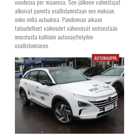
vuodessa per maanosa. Sen jälkeen valmistajat
alkoivat punnita osallistumistaan sen mukaan,
onko niillä uutuuksia. Pandemian aikaan
taloudelliset vaikeudet vähensivät entisestään
innostusta kalliisiin autonäyttelyihin
osallistumiseen.
AUTOKAUPPA
Hyundain
koeajokiertueella
sähköinen
tunnelma:
Vetyauto
vetonaulana