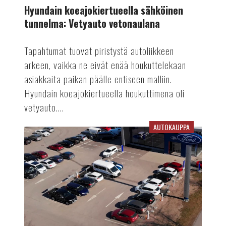
Hyundain koeajokiertueella sähköinen
tunnelma: Vetyauto vetonaulana
Tapahtumat tuovat piristystä autoliikkeen
arkeen, vaikka ne eivät enää houkuttelekaan
asiakkaita paikan päälle entiseen malliin.
Hyundain koeajokiertueella houkuttimena oli
vetyauto....
AUTOKAUPPA
Plugit
Finlandilla
kokonaisuus
hallussa