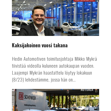
Kaksijakoinen
vuosi
takana
Kaksijakoinen vuosi takana
Hedin Automotiven toimitusjohtaja Mikko Mykrä
tiivistää videolla kuluneen autokaupan vuoden.
Laajempi Mykrän haastattelu löytyy lokakuun
(8/23) lehdestämme, jossa hän on...
AUTOALA
Autokantaa
nuoremmaksi
kierrätyspalkkiolla