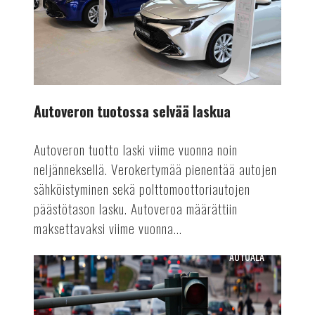
laskua
Autoveron tuotossa selvää laskua
Autoveron tuotto laski viime vuonna noin
neljänneksellä. Verokertymää pienentää autojen
sähköistyminen sekä polttomoottoriautojen
päästötason lasku. Autoveroa määrättiin
maksettavaksi viime vuonna...
AUTOALA
Euro
7:
Euroopan
parlamentti