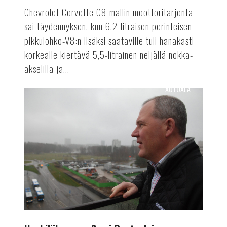
Chevrolet Corvette C8-mallin moottoritarjonta
sai täydennyksen, kun 6,2-litraisen perinteisen
pikkulohko-V8:n lisäksi saataville tuli hanakasti
korkealle kiertävä 5,5-litrainen neljällä nokka-
akselilla ja...
AUTOALA
Henkilökuvassa
Sami
Ruotsalainen