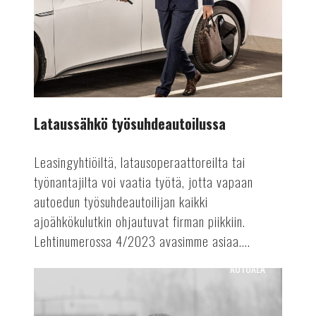
Lataussähkö työsuhdeautoilussa
Leasingyhtiöiltä, latausoperaattoreilta tai
työnantajilta voi vaatia työtä, jotta vapaan
autoedun työsuhdeautoilijan kaikki
ajoähkökulutkin ohjautuvat firman piikkiin.
Lehtinumerossa 4/2023 avasimme asiaa....
AUTOALA
Erilainen
huippuosaaja:
stunt-