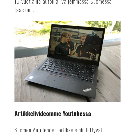
10-vuotiailla autoilla. Väljemmässä Suomessa
taas on...
AUTOALA
Artikkelivideomme
Youtubessa
Artikkelivideomme Youtubessa
Suomen Autolehden artikkeleihin liittyvät