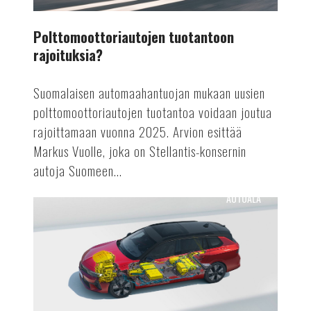
Polttomoottoriautojen tuotantoon
rajoituksia?
Suomalaisen automaahantuojan mukaan uusien
polttomoottoriautojen tuotantoa voidaan joutua
rajoittamaan vuonna 2025. Arvion esittää
Markus Vuolle, joka on Stellantis-konsernin
autoja Suomeen...
AUTOALA
Astra
Vuoden
sähköauto