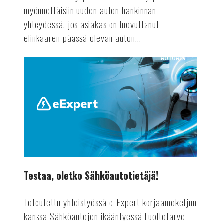
myönnettäisiin uuden auton hankinnan
yhteydessä, jos asiakas on luovuttanut
elinkaaren päässä olevan auton...
AUTOALA
Testaa,
oletko
Sähköautotietäjä!
Testaa, oletko Sähköautotietäjä!
Toteutettu yhteistyössä e-Expert korjaamoketjun
kanssa Sähköautojen ikääntyessä huoltotarve