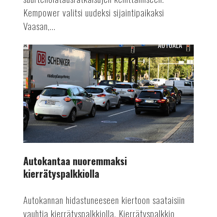
Kempower valitsi uudeksi sijaintipaikaksi
Vaasan,...
AUTOALA
Autokantaa
nuoremmaksi
kierrätyspalkkiolla
Autokantaa nuoremmaksi
kierrätyspalkkiolla
Autokannan hidastuneeseen kiertoon saataisiin
vauhtia kierrätyspalkkiolla. Kierrätyspalkkio