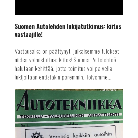
Suomen Autolehden lukijatutkimus: kiitos
vastaajille!
Vastausaika on päättynyt, julkaisemme tulokset
niiden valmistuttua: kiitos! Suomen Autolehteä
halutaan kehittää, jotta toimitus voi palvella
lukijoitaan entistäkin paremmin. Toivomme...
AUTOALA
Suomen
Autolehti
90
vuotta!