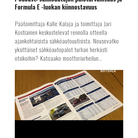
Formula E -luokan kiinnostavuus
Päätoimittaja Kalle Kalaja ja toimittaja Jari
Kostiainen keskustelevat rennolla otteella
ajankohtaisista sähköautouutisista. Nousevatko
yksittäiset sähköautopalot turhan herkästi
otsikoihin? Katoaako moottoriurheilun...
AUTOALA
Suomen
Autolehden
lukijatutkimus:
kiitos
vastaajille!