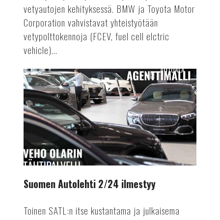
vetyautojen kehityksessä. BMW ja Toyota Motor
Corporation vahvistavat yhteistyötään
vetypolttokennoja (FCEV, fuel cell elctric
vehicle)...
AUTOALA
Suomen
Autolehti
2/24
ilmestyy
Suomen Autolehti 2/24 ilmestyy
Toinen SATL:n itse kustantama ja julkaisema