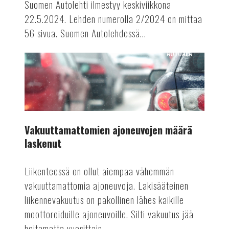
Suomen Autolehti ilmestyy keskiviikkona
22.5.2024. Lehden numerolla 2/2024 on mittaa
56 sivua. Suomen Autolehdessä...
AUTOALA
Vakuuttamattomien
ajoneuvojen
määrä
laskenut
Vakuuttamattomien ajoneuvojen määrä
laskenut
Liikenteessä on ollut aiempaa vähemmän
vakuuttamattomia ajoneuvoja. Lakisääteinen
liikennevakuutus on pakollinen lähes kaikille
moottoroiduille ajoneuvoille. Silti vakuutus jää
hoitamatta vuosittain...