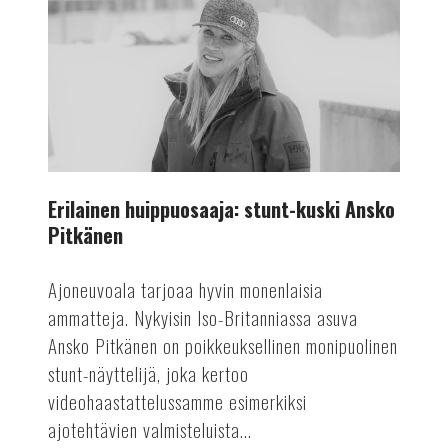
kuski
Ansko
Pitkänen
Erilainen huippuosaaja: stunt-kuski Ansko
Pitkänen
Ajoneuvoala tarjoaa hyvin monenlaisia
ammatteja. Nykyisin Iso-Britanniassa asuva
Ansko Pitkänen on poikkeuksellinen monipuolinen
stunt-näyttelijä, joka kertoo
videohaastattelussamme esimerkiksi
ajotehtävien valmisteluista...