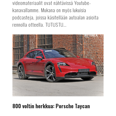
videomateriaalit ovat nähtävissä Youtube-
kanavallamme. Mukana on myös lukuisia
podcasteja, joissa käsitellään autoalan asioita
rennolla otteella. TUTUSTU...
AUTOALA
800
voltin
herkkua:
Porsche
Taycan
800 voltin herkkua: Porsche Taycan