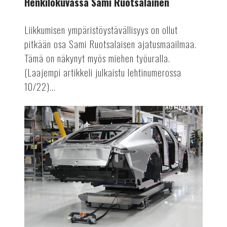
Henkilökuvassa Sami Ruotsalainen
Liikkumisen ympäristöystävällisyys on ollut
pitkään osa Sami Ruotsalaisen ajatusmaailmaa.
Tämä on näkynyt myös miehen työuralla.
(Laajempi artikkeli julkaistu lehtinumerossa
10/22)...
AUTOALA
Valmet
Automotive
aloitti
Lightyear
0:n
tuotannon