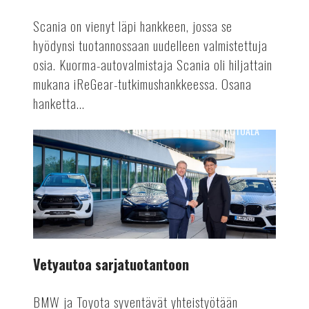
Scania on vienyt läpi hankkeen, jossa se
hyödynsi tuotannossaan uudelleen valmistettuja
osia. Kuorma-autovalmistaja Scania oli hiljattain
mukana iReGear-tutkimushankkeessa. Osana
hanketta...
AUTOALA
Vetyautoa
sarjatuotantoon
Vetyautoa sarjatuotantoon
BMW ja Toyota syventävät yhteistyötään