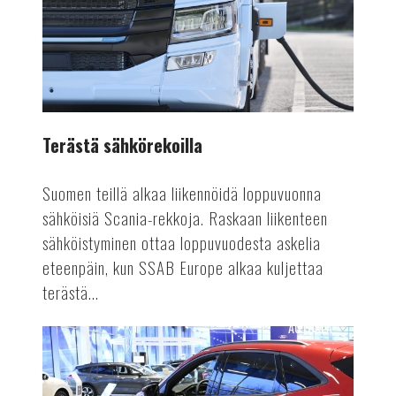
Terästä sähkörekoilla
Suomen teillä alkaa liikennöidä loppuvuonna
sähköisiä Scania-rekkoja. Raskaan liikenteen
sähköistyminen ottaa loppuvuodesta askelia
eteenpäin, kun SSAB Europe alkaa kuljettaa
terästä...
AUTOALA
Suomen
Autolehti
ilmestyy