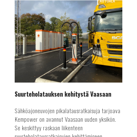
AUTOALA
Suurteholatauksen
kehitystä
Vaasaan
Suurteholatauksen kehitystä Vaasaan
Sähköajoneuvojen pikalatausratkaisuja tarjoava
Kempower on avannut Vaasaan uuden yksikön.
Se keskittyy raskaan liikenteen
suurteholatausratkaisujen kehittämiseen.