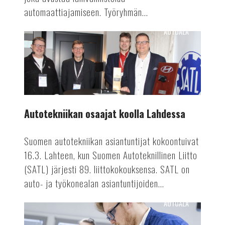
automaattiajamiseen. Työryhmän...
AUTOALA
Autotekniikan
osaajat
koolla
Lahdessa
Autotekniikan osaajat koolla Lahdessa
Suomen autotekniikan asiantuntijat kokoontuivat
16.3. Lahteen, kun Suomen Autoteknillinen Liitto
(SATL) järjesti 89. liittokokouksensa. SATL on
auto- ja työkonealan asiantuntijoiden...
AUTOALA
Valmetin
akkutuotanto