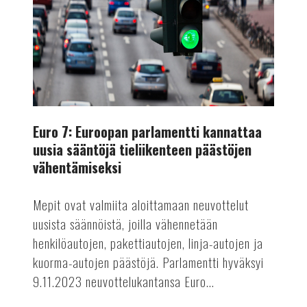
kannattaa
uusia
sääntöjä
tieliikenteen
päästöjen
vähentämiseksi
Euro 7: Euroopan parlamentti kannattaa
uusia sääntöjä tieliikenteen päästöjen
vähentämiseksi
Mepit ovat valmiita aloittamaan neuvottelut
uusista säännöistä, joilla vähennetään
henkilöautojen, pakettiautojen, linja-autojen ja
kuorma-autojen päästöjä. Parlamentti hyväksyi
9.11.2023 neuvottelukantansa Euro...