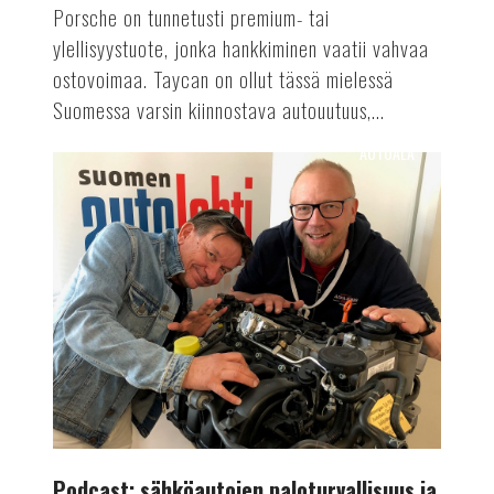
Porsche on tunnetusti premium- tai
ylellisyystuote, jonka hankkiminen vaatii vahvaa
ostovoimaa. Taycan on ollut tässä mielessä
Suomessa varsin kiinnostava autouutuus,...
AUTOALA
Podcast:
sähköautojen
paloturvallisuus
ja
Formula
E
-
luokan
kiinnostavuus
Podcast: sähköautojen paloturvallisuus ja