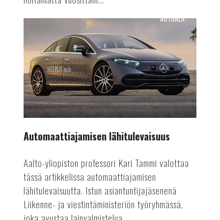
AUTOALA
Automaattiajamisen
lähitulevaisuus
Automaattiajamisen lähitulevaisuus
Aalto-yliopiston professori Kari Tammi valottaa
tässä artikkelissa automaattiajamisen
lähitulevaisuutta. Istun asiantuntijajäsenenä
Liikenne- ja viestintäministeriön työryhmässä,
joka avustaa lainvalmistelua