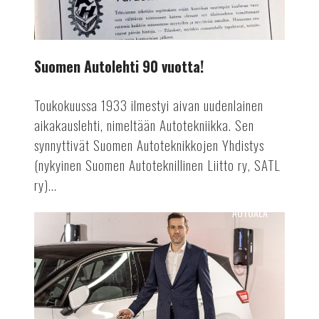
Suomen Autolehti 90 vuotta!
Toukokuussa 1933 ilmestyi aivan uudenlainen
aikakauslehti, nimeltään Autotekniikka. Sen
synnyttivät Suomen Autoteknikkojen Yhdistys
(nykyinen Suomen Autoteknillinen Liitto ry, SATL
ry)...
AUTOALA
Lataussähkö
työsuhdeautoilussa