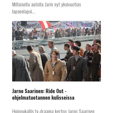
Millaisella autolla Jarin nyt yksivuotias
lapsenlapsi...
AUTOALA
Jarno
Saarinen:
Ride
Out
-
ohjelmatuotannon
kulisseissa
Jarno Saarinen: Ride Out -
ohjelmatuotannon kulisseissa
Huippukallis tv-draama kertoo Jarno Saarisen