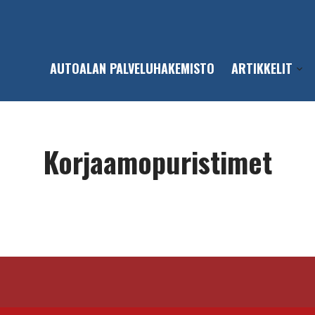
AUTOALAN PALVELUHAKEMISTO
ARTIKKELIT
Open
sub-
men
Korjaamopuristimet