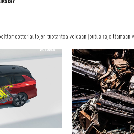
uksia?
lttomoottoriautojen tuotantoa voidaan joutua rajoittamaan v
AUTOALA
Kierrätyspalkkiolla
vauhtia
autokauppaan