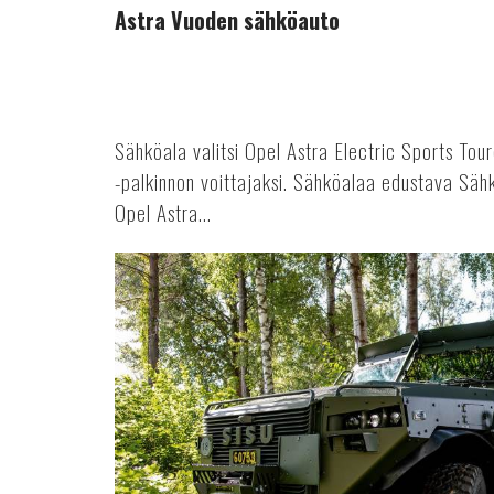
Astra Vuoden sähköauto
Sähköala valitsi Opel Astra Electric Sports To
-palkinnon voittajaksi. Sähköalaa edustava Sähkö
Opel Astra...
Sisulla
ennätyksellinen
tilauskanta