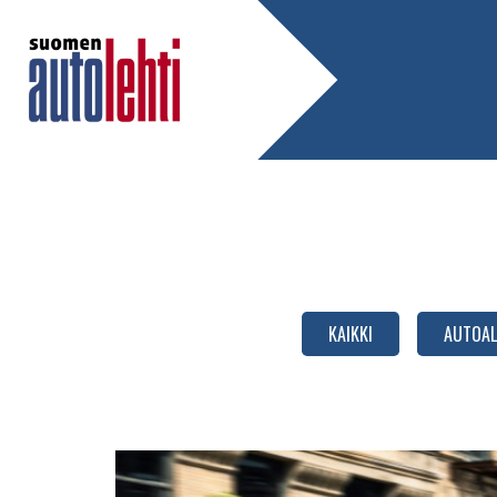
KAIKKI
AUTOAL
Polttomoottoriautojen
tuotantoon