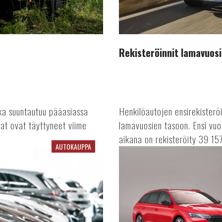
Rekisteröinnit lamavuosi
joka suuntautuu pääasiassa
Henkilöautojen ensirekisterö
jat ovat täyttyneet viime
lamavuosien tasoon. Ensi vuo
aikana on rekisteröity 39 157
AUTOKAUPPA
Viime
vuosi
vaikuttaa
rekisteröinteihin