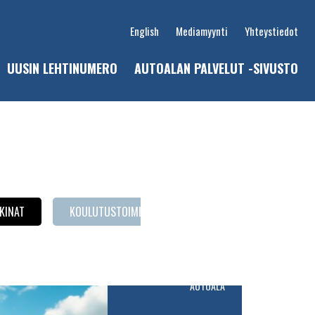
English
Mediamyynti
Yhteystiedot
UUSIN LEHTINUMERO
AUTOALAN PALVELUT -SIVUSTO
u
KINAT
KOULUTUSTOIMINTA
LAITEKATSAUS
P
AUTOALA