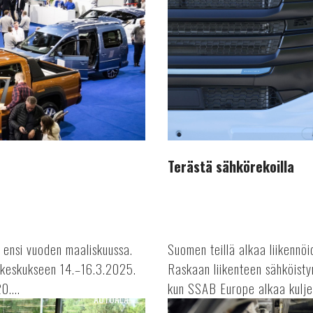
Terästä sähkörekoilla
ensi vuoden maaliskuussa.
Suomen teillä alkaa liikennö
keskukseen 14.–16.3.2025.
Raskaan liikenteen sähköist
0....
kun SSAB Europe alkaa kuljet
AUTOALA
Komponenttipula