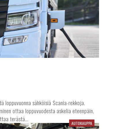
idä loppuvuonna sähköisiä Scania-rekkoja.
yminen ottaa loppuvuodesta askelia eteenpäin,
taa terästä...
AUTOKAUPPA