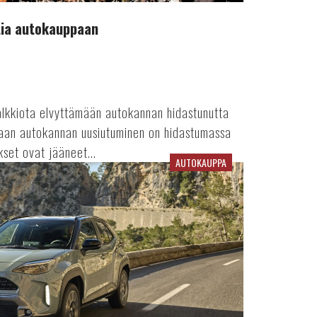
htia autokauppaan
alkkiota elvyttämään autokannan hidastunutta
kaan autokannan uusiutuminen on hidastumassa
kset ovat jääneet...
AUTOKAUPPA