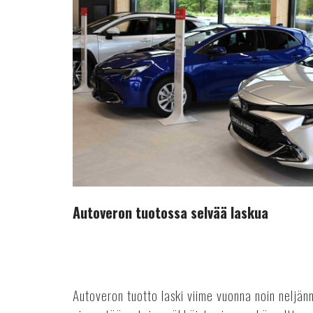
tuotossa
selvää
laskua
Autoveron tuotossa selvää laskua
Autoveron tuotto laski viime vuonna noin neljä