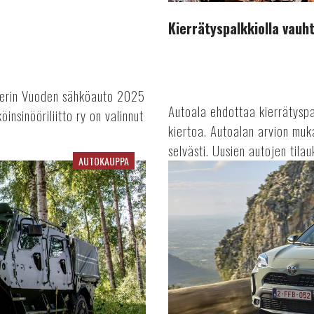
Kierrätyspalkkiolla vau
urerin Vuoden sähköauto 2025
Autoala ehdottaa kierrätysp
insinööriliitto ry on valinnut
kiertoa. Autoalan arvion mu
selvästi. Uusien autojen tilau
AUTOKAUPPA
Rekisteröinnit
lamavuosien
tasolla