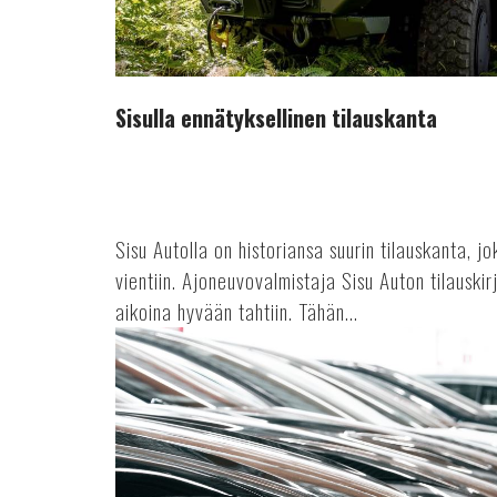
Sisulla ennätyksellinen tilauskanta
Sisu Autolla on historiansa suurin tilauskanta, 
vientiin. Ajoneuvovalmistaja Sisu Auton tilauskir
aikoina hyvään tahtiin. Tähän...
Suosikkimerkit
käytetyn
kaupoilla