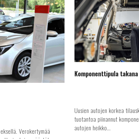
takana
päin
Komponenttipula takana
Uusien autojen korkea tilausk
tuotantoa piinannut kompone
autojen heikko...
nneksellä. Verokertymää