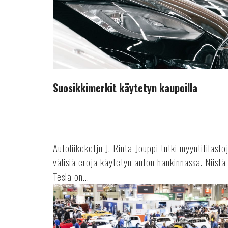
Suosikkimerkit käytetyn kaupoilla
Autoliikeketju J. Rinta-Jouppi tutki myyntitilasto
välisiä eroja käytetyn auton hankinnassa. Niist
Tesla on...
Auto-
tapahtuma
tekee
paluun