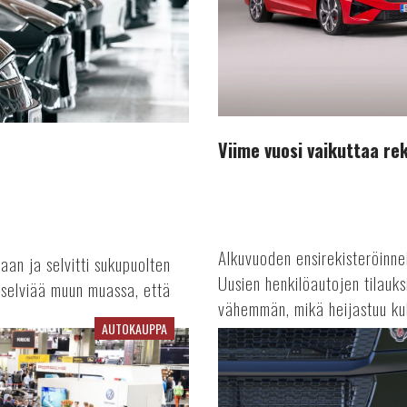
Viime vuosi vaikuttaa rek
Alkuvuoden ensirekisteröinne
jaan ja selvitti sukupuolten
Uusien henkilöautojen tilauks
ä selviää muun muassa, että
vähemmän, mikä heijastuu kul
AUTOKAUPPA
Terästä
sähkörekoilla