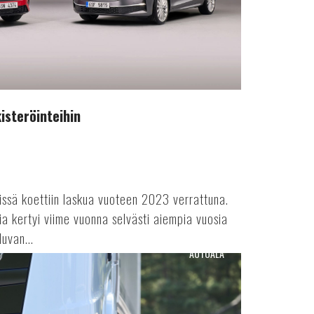
isteröinteihin
issä koettiin laskua vuoteen 2023 verrattuna.
ia kertyi viime vuonna selvästi aiempia vuosia
uvan...
AUTOALA