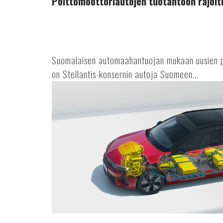
Polttomoottoriautojen tuotantoon rajoit
Suomalaisen automaahantuojan mukaan uusien po
on Stellantis-konsernin autoja Suomeen...
Astra
Vuoden
sähköauto