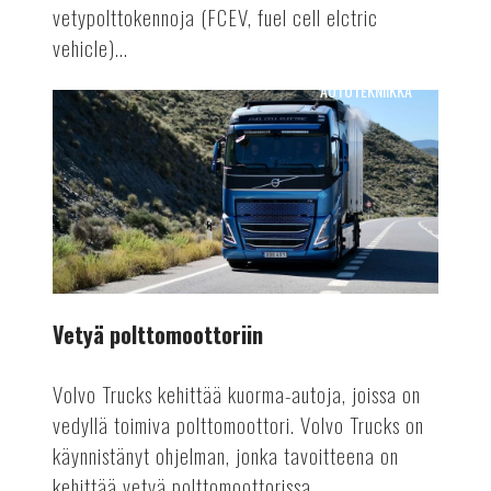
vetypolttokennoja (FCEV, fuel cell elctric
vehicle)...
AUTOTEKNIIKKA
Vetyä
polttomoottoriin
Vetyä polttomoottoriin
Volvo Trucks kehittää kuorma-autoja, joissa on
vedyllä toimiva polttomoottori. Volvo Trucks on
käynnistänyt ohjelman, jonka tavoitteena on
kehittää vetyä polttomoottorissa...