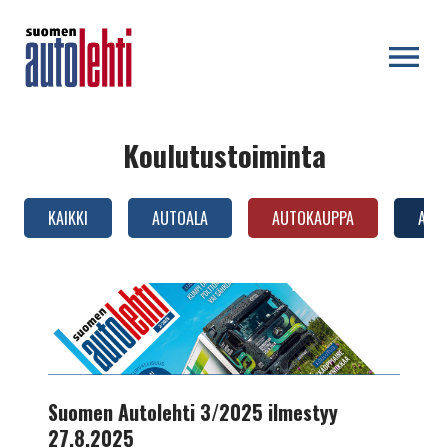
OPEN MENU
Koulutustoiminta
KAIKKI
AUTOALA
AUTOKAUPPA
AUTO
AUTOTEKNIIKKA
Suomen
Autolehti
3/2025
ilmestyy
27.8.2025
Suomen Autolehti 3/2025 ilmestyy
27.8.2025