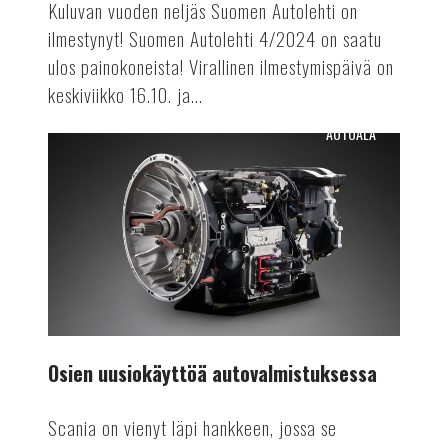
Kuluvan vuoden neljäs Suomen Autolehti on
ilmestynyt! Suomen Autolehti 4/2024 on saatu
ulos painokoneista! Virallinen ilmestymispäivä on
keskiviikko 16.10. ja...
AUTOALA
Osien
uusiokäyttöä
autovalmistuksessa
Osien uusiokäyttöä autovalmistuksessa
Scania on vienyt läpi hankkeen, jossa se