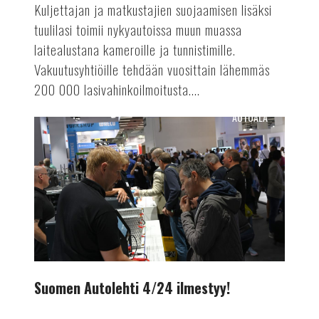
Kuljettajan ja matkustajien suojaamisen lisäksi
tuulilasi toimii nykyautoissa muun muassa
laitealustana kameroille ja tunnistimille.
Vakuutusyhtiöille tehdään vuosittain lähemmäs
200 000 lasivahinkoilmoitusta....
AUTOALA
Suomen
Autolehti
4/24
ilmestyy!
Suomen Autolehti 4/24 ilmestyy!