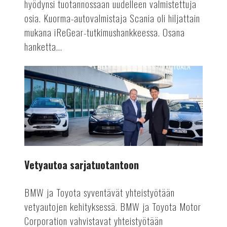
hyödynsi tuotannossaan uudelleen valmistettuja
osia. Kuorma-autovalmistaja Scania oli hiljattain
mukana iReGear-tutkimushankkeessa. Osana
hanketta...
AUTOALA
Vetyautoa
sarjatuotantoon
Vetyautoa sarjatuotantoon
BMW ja Toyota syventävät yhteistyötään
vetyautojen kehityksessä. BMW ja Toyota Motor
Corporation vahvistavat yhteistyötään