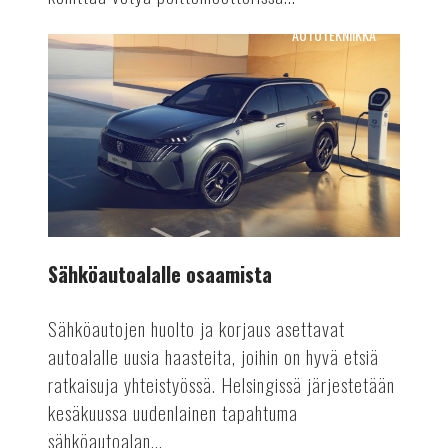
AUTOTEKNIIKKA
Sähköautoalalle
osaamista
Sähköautoalalle osaamista
Sähköautojen huolto ja korjaus asettavat
autoalalle uusia haasteita, joihin on hyvä etsiä
ratkaisuja yhteistyössä. Helsingissä järjestetään
kesäkuussa uudenlainen tapahtuma
sähköautoalan...