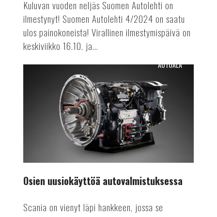
Kuluvan vuoden neljäs Suomen Autolehti on
ilmestynyt! Suomen Autolehti 4/2024 on saatu
ulos painokoneista! Virallinen ilmestymispäivä on
keskiviikko 16.10. ja...
AUTOALA
Osien
uusiokäyttöä
autovalmistuksessa
Osien uusiokäyttöä autovalmistuksessa
Scania on vienyt läpi hankkeen, jossa se