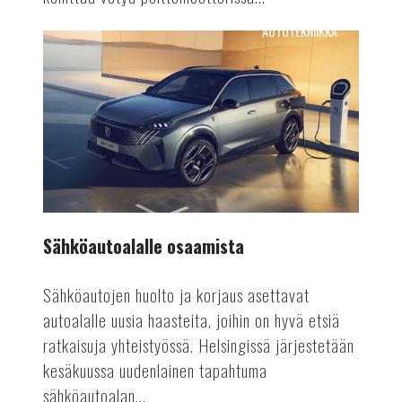
AUTOTEKNIIKKA
Sähköautoalalle
osaamista
Sähköautoalalle osaamista
Sähköautojen huolto ja korjaus asettavat
autoalalle uusia haasteita, joihin on hyvä etsiä
ratkaisuja yhteistyössä. Helsingissä järjestetään
kesäkuussa uudenlainen tapahtuma
sähköautoalan...