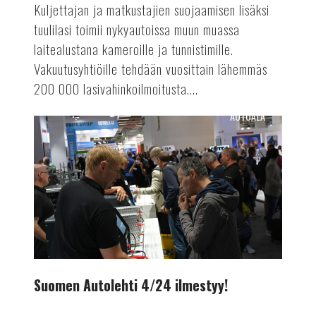
Kuljettajan ja matkustajien suojaamisen lisäksi
tuulilasi toimii nykyautoissa muun muassa
laitealustana kameroille ja tunnistimille.
Vakuutusyhtiöille tehdään vuosittain lähemmäs
200 000 lasivahinkoilmoitusta....
AUTOALA
Suomen
Autolehti
4/24
ilmestyy!
Suomen Autolehti 4/24 ilmestyy!