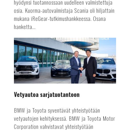
hyödynsi tuotannossaan uudelleen valmistettuja
osia. Kuorma-autovalmistaja Scania oli hiljattain
mukana iReGear-tutkimushankkeessa. Osana
hanketta...
AUTOALA
Vetyautoa
sarjatuotantoon
Vetyautoa sarjatuotantoon
BMW ja Toyota syventävät yhteistyötään
vetyautojen kehityksessä. BMW ja Toyota Motor
Corporation vahvistavat yhteistyötään