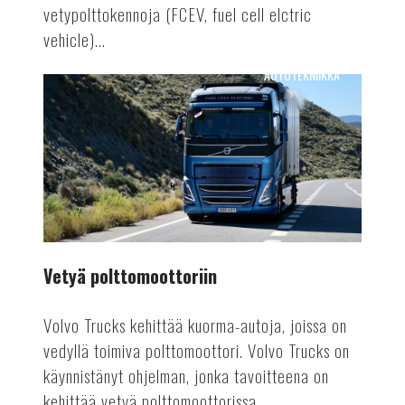
vetypolttokennoja (FCEV, fuel cell elctric
vehicle)...
AUTOTEKNIIKKA
Vetyä
polttomoottoriin
Vetyä polttomoottoriin
Volvo Trucks kehittää kuorma-autoja, joissa on
vedyllä toimiva polttomoottori. Volvo Trucks on
käynnistänyt ohjelman, jonka tavoitteena on
kehittää vetyä polttomoottorissa...