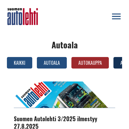
OPEN MENU
Autoala
KAIKKI
AUTOALA
AUTOKAUPPA
AUTO
AUTOTEKNIIKKA
Suomen
Autolehti
3/2025
ilmestyy
27.8.2025
Suomen Autolehti 3/2025 ilmestyy
27.8.2025